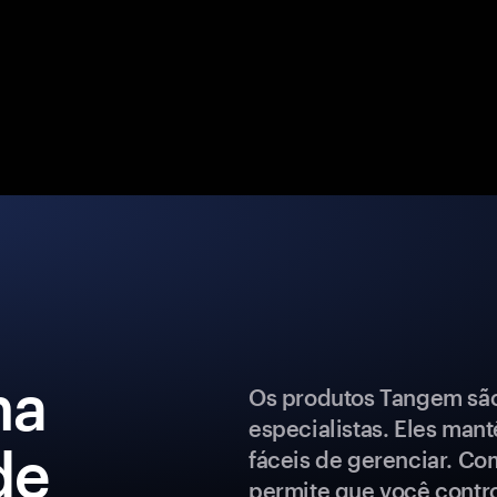
ma
Os produtos Tangem são 
especialistas. Eles man
de
fáceis de gerenciar. Co
permite que você control