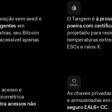
uração sem seed e
O Tangem é
à prov
igentes
em
poeira com certifi
xtras, seu Bitcoin
projetado para resis
 acessível apenas
temperaturas extr
ESCs e raios X.
 acesso e
As chaves privadas
biométrica
e armazenadas em
tra acessos não
seguro EAL6+ CC
.