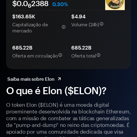
$0.0
2388
0.30%
6
$163.65K
$4.94
Capitalização de
Volume (24h)
mercado
685.22B
685.22B
Oferta em circulação
Oferta total
Saiba mais sobre Elon
O que é Elon ($ELON)?
O token Elon ($ELON) é uma moeda digital
proeminente desenvolvida na blockchain Ethereum,
com a missão de combater as táticas generalizadas
de "pump-and-dump" no reino das criptomoedas. É
apoiado por uma comunidade dedicada que visa