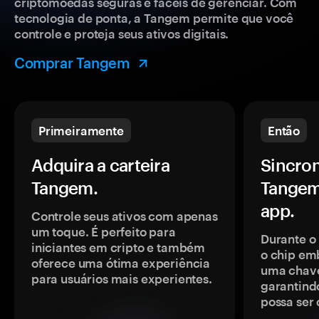
criptomoedas seguras e fáceis de gerenciar. Com
tecnologia de ponta, a Tangem permite que você
controle e proteja seus ativos digitais.
Comprar Tangem
Primeiramente
Então
Adquira a carteira
Sincron
Tangem.
Tangem
app.
Controle seus ativos com apenas
um toque. É perfeito para
Durante o
iniciantes em cripto e também
o chip em
oferece uma ótima experiência
uma chave
para usuários mais experientes.
garantindo
possa ser