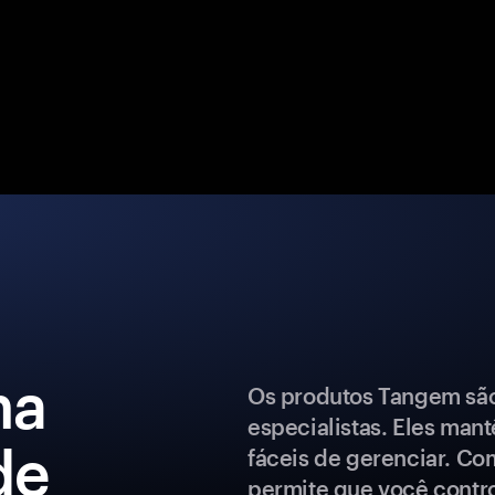
ma
Os produtos Tangem são 
especialistas. Eles man
de
fáceis de gerenciar. Co
permite que você control