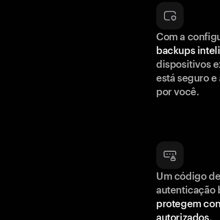
Com a config
backups intel
dispositivos e
está seguro e
por você.
Um código de
autenticação 
protegem con
autorizados
.