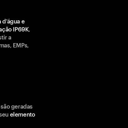
a d’água e
cação IP69K
,
tir a
emas, EMPs,
 são geradas
 seu
elemento