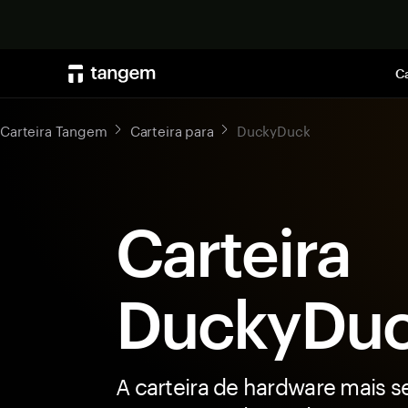
Ca
Carteira Tangem
Carteira para
DuckyDuck
Carteira
DuckyDu
A carteira de hardware mais s