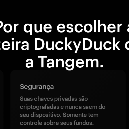
Por que escolher 
teira DuckyDuck
a Tangem.
Segurança
Suas chaves privadas são
criptografadas e nunca saem do
seu dispositivo. Somente tem
controle sobre seus fundos.