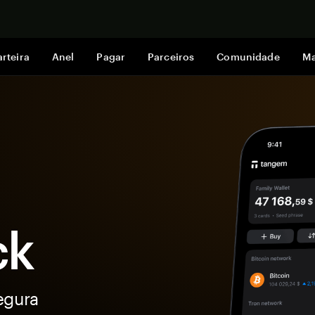
Comprar a
rteira
Anel
Pagar
Parceiros
Comunidade
Ma
ck
egura