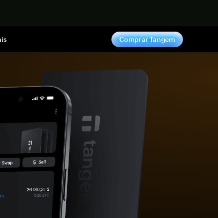
gora
is
Comprar Tangem