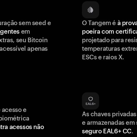
uração sem seed e
O Tangem é
à prov
igentes
em
poeira com certifi
xtras, seu Bitcoin
projetado para resis
 acessível apenas
temperaturas extr
ESCs e raios X.
 acesso e
As chaves privadas
biométrica
e armazenadas em
tra acessos não
seguro EAL6+ CC
.