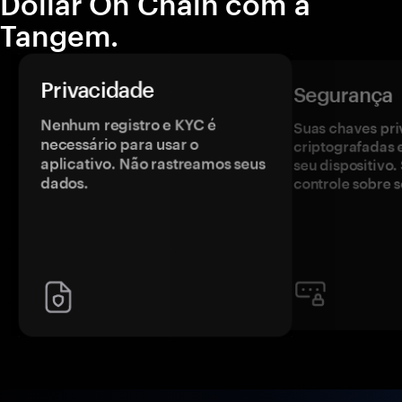
Dollar On Chain com a
Tangem.
Privacidade
Segurança
Nenhum registro e KYC é
Suas chaves pri
necessário para usar o
criptografadas 
aplicativo. Não rastreamos seus
seu dispositivo
dados.
controle sobre s