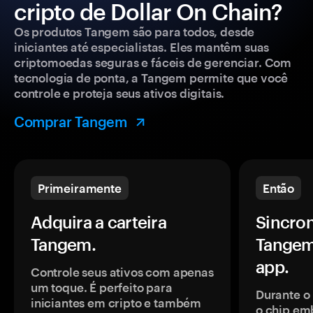
cripto de Dollar On Chain?
Os produtos Tangem são para todos, desde
iniciantes até especialistas. Eles mantêm suas
criptomoedas seguras e fáceis de gerenciar. Com
tecnologia de ponta, a Tangem permite que você
controle e proteja seus ativos digitais.
Comprar Tangem
Primeiramente
Então
Adquira a carteira
Sincron
Tangem.
Tangem
app.
Controle seus ativos com apenas
um toque. É perfeito para
Durante o
iniciantes em cripto e também
o chip em