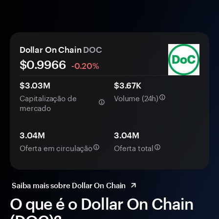
Dollar On Chain
DOC
$
0.9966
-0.20%
$3.03M
$3.67K
Capitalização de
Volume (24h)
mercado
3.04M
3.04M
Oferta em circulação
Oferta total
Saiba mais sobre Dollar On Chain
O que é o Dollar On Chain