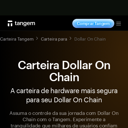
Comprar agora
Comprar Tangem
Tog
Carteira Tangem
Carteira para
Dollar On Chain
Carteira Dollar On
Chain
A carteira de hardware mais segura
para seu Dollar On Chain
Assuma o controle da sua jornada com Dollar On
Chain com o Tangem. Experimente a
tranquilidade que milhares de usuários confiam