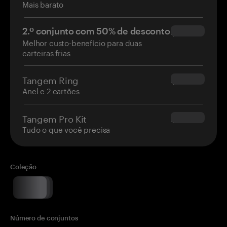
Mais barato
2.º conjunto com 50% de desconto
$34.95
Melhor custo-benefício para duas
carteiras frias
Tangem Ring
$160.00
Anel e 2 cartões
Tangem Pro Kit
$180.00
Tudo o que você precisa
Coleção
Número de conjuntos