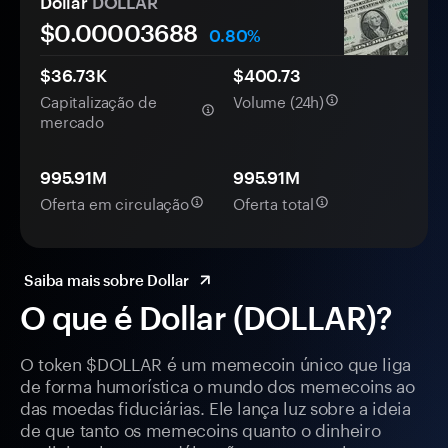
Dollar
DOLLAR
$0.
0000
3688
0.80%
$36.73K
$400.73
Capitalização de
Volume (24h)
mercado
995.91M
995.91M
Oferta em circulação
Oferta total
Saiba mais sobre Dollar
O que é Dollar (DOLLAR)?
O token $DOLLAR é um memecoin único que liga
de forma humorística o mundo dos memecoins ao
das moedas fiduciárias. Ele lança luz sobre a ideia
de que tanto os memecoins quanto o dinheiro