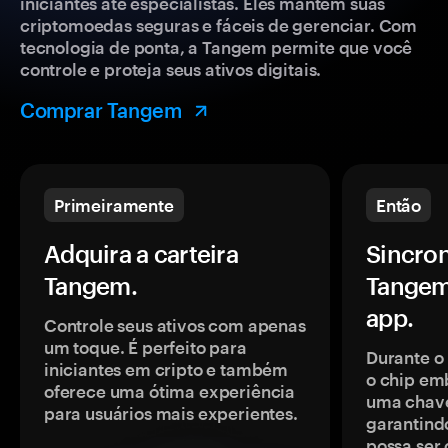
iniciantes até especialistas. Eles mantêm suas
criptomoedas seguras e fáceis de gerenciar. Com
tecnologia de ponta, a Tangem permite que você
controle e proteja seus ativos digitais.
Comprar Tangem
Primeiramente
Então
Adquira a carteira
Sincron
Tangem.
Tangem
app.
Controle seus ativos com apenas
um toque. É perfeito para
Durante o
iniciantes em cripto e também
o chip em
oferece uma ótima experiência
uma chave
para usuários mais experientes.
garantindo
possa ser