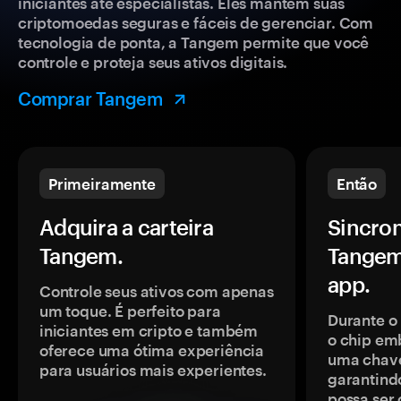
iniciantes até especialistas. Eles mantêm suas
criptomoedas seguras e fáceis de gerenciar. Com
tecnologia de ponta, a Tangem permite que você
controle e proteja seus ativos digitais.
Comprar Tangem
Primeiramente
Então
Adquira a carteira
Sincron
Tangem.
Tangem
app.
Controle seus ativos com apenas
um toque. É perfeito para
Durante o
iniciantes em cripto e também
o chip em
oferece uma ótima experiência
uma chave
para usuários mais experientes.
garantindo
possa ser