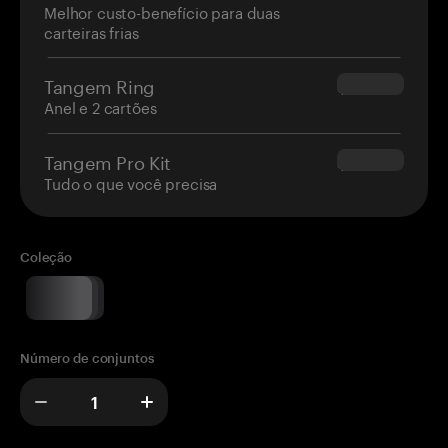
Melhor custo-benefício para duas
carteiras frias
Tangem Ring
$160.00
Anel e 2 cartões
Tangem Pro Kit
$180.00
Tudo o que você precisa
Coleção
Número de conjuntos