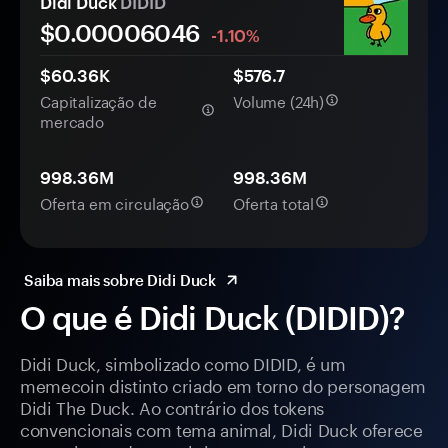
Didi Duck
DIDID
$0.
0000
6046
-1.10%
$60.36K
$576.7
Capitalização de
Volume (24h)
mercado
998.36M
998.36M
Oferta em circulação
Oferta total
Saiba mais sobre Didi Duck
O que é Didi Duck (DIDID)?
Didi Duck, simbolizado como DIDID, é um
memecoin distinto criado em torno do personagem
Didi The Duck. Ao contrário dos tokens
convencionais com tema animal, Didi Duck oferece