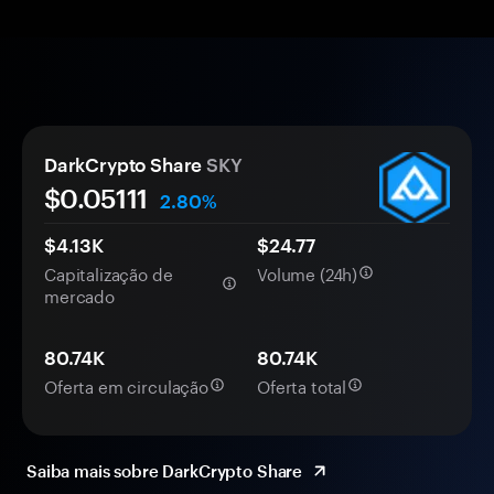
DarkCrypto Share
SKY
$0.
0
5111
2.80%
$4.13K
$24.77
Capitalização de
Volume (24h)
mercado
80.74K
80.74K
Oferta em circulação
Oferta total
Saiba mais sobre DarkCrypto Share