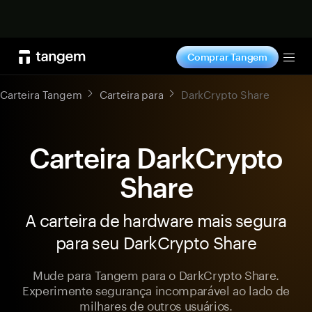
Comprar agora
Comprar Tangem
Tog
Carteira Tangem
Carteira para
DarkCrypto Share
Carteira DarkCrypto
Share
A carteira de hardware mais segura
para seu DarkCrypto Share
Mude para Tangem para o DarkCrypto Share.
Experimente segurança incomparável ao lado de
milhares de outros usuários.