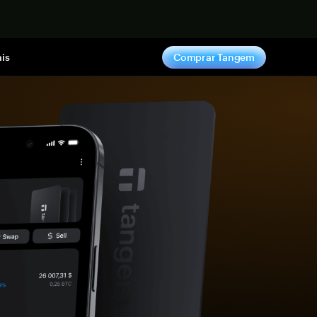
gora
is
Comprar Tangem