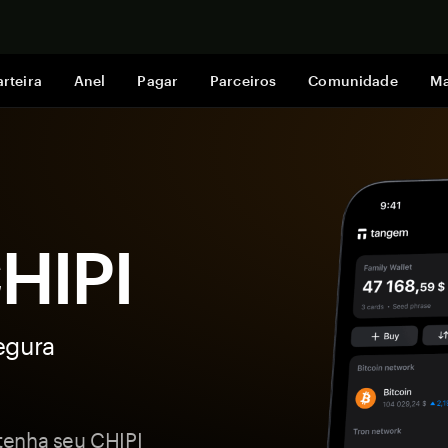
Comprar a
rteira
Anel
Pagar
Parceiros
Comunidade
Ma
CHIPI
egura
tenha seu CHIPI