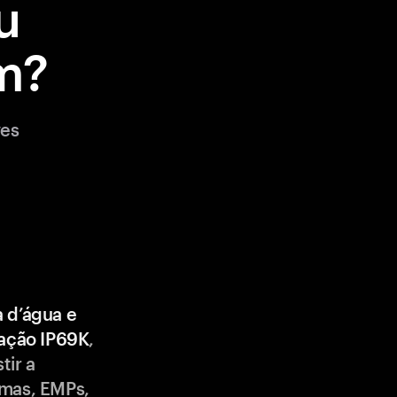
u
m?
ves
a d’água e
cação IP69K
,
tir a
emas, EMPs,