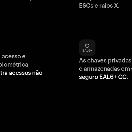
ESCs e raios X.
 acesso e
As chaves privadas
biométrica
e armazenadas em
tra acessos não
seguro EAL6+ CC
.