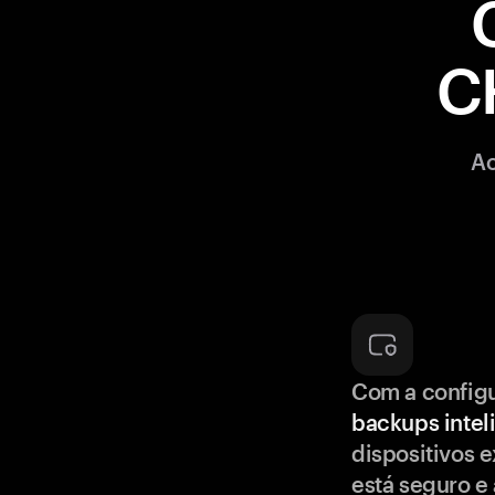
C
Ao
Com a config
backups intel
dispositivos e
está seguro e