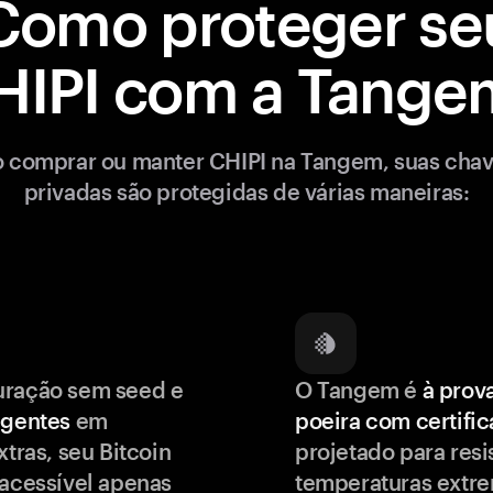
Como proteger se
HIPI com a Tange
 comprar ou manter CHIPI na Tangem, suas cha
privadas são protegidas de várias maneiras:
uração sem seed e
O Tangem é
à prov
igentes
em
poeira com certifi
xtras, seu Bitcoin
projetado para resis
 acessível apenas
temperaturas extr