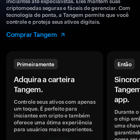
iniciantes até especialistas. Eles mantêm suas
criptomoedas seguras e fáceis de gerenciar. Com
tecnologia de ponta, a Tangem permite que você
controle e proteja seus ativos digitais.
Comprar Tangem
Primeiramente
Então
Adquira a carteira
Sincron
Tangem.
Tangem
app.
Controle seus ativos com apenas
um toque. É perfeito para
Durante o
iniciantes em cripto e também
o chip em
oferece uma ótima experiência
uma chave
para usuários mais experientes.
garantindo
possa ser