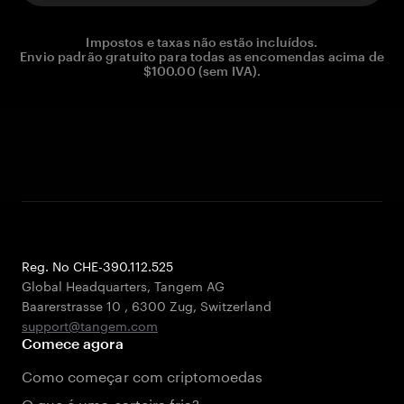
Impostos e taxas não estão incluídos.
Envio padrão gratuito para todas as encomendas acima de
$100.00 (sem IVA).
Reg. No CHE-390.112.525
Global Headquarters, Tangem AG
Baarerstrasse 10
,
6300 Zug
,
Switzerland
support@tangem.com
Comece agora
Como começar com criptomoedas
O que é uma carteira fria?