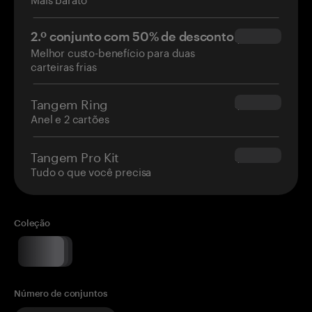
2.º conjunto com 50% de desconto
$34.95
Melhor custo-benefício para duas
carteiras frias
Tangem Ring
$160.00
Anel e 2 cartões
Tangem Pro Kit
$180.00
Tudo o que você precisa
Coleção
Número de conjuntos