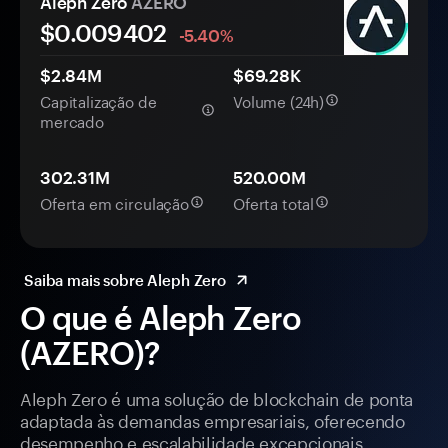
Aleph Zero
AZERO
$0.
00
9402
-5.40%
$2.84M
$69.28K
Capitalização de
Volume (24h)
mercado
302.31M
520.00M
Oferta em circulação
Oferta total
Saiba mais sobre Aleph Zero
O que é Aleph Zero
(AZERO)?
Aleph Zero é uma solução de blockchain de ponta
adaptada às demandas empresariais, oferecendo
desempenho e escalabilidade excepcionais.