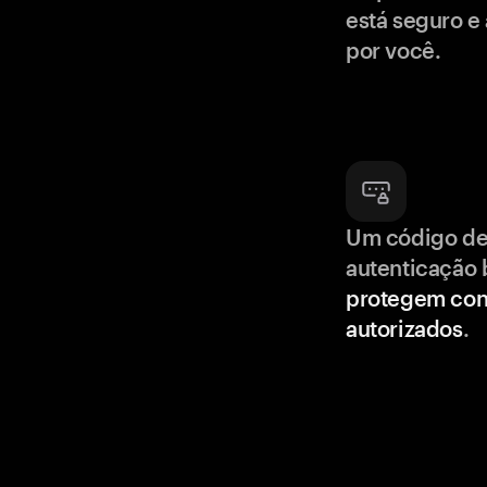
está seguro e
por você.
Um código de
autenticação 
protegem con
autorizados
.