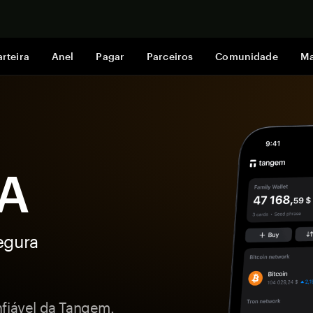
Comprar a
rteira
Anel
Pagar
Parceiros
Comunidade
Ma
3A
egura
nfiável da Tangem.