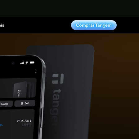
gora
is
Comprar Tangem