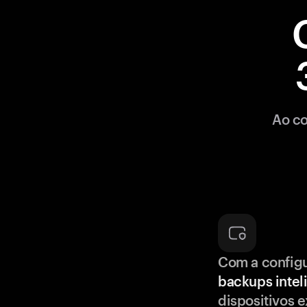
Ao co
Com a config
backups intel
dispositivos e