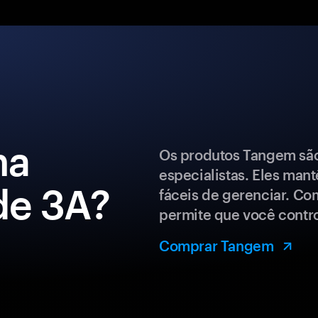
ma
Os produtos Tangem são 
especialistas. Eles man
 de 3A?
fáceis de gerenciar. Co
permite que você control
Comprar Tangem