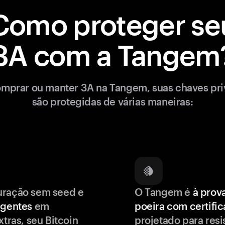
Como proteger se
3A com a Tangem
mprar ou manter 3A na Tangem, suas chaves pr
são protegidas de várias maneiras:
uração sem seed e
O Tangem é
à prov
igentes
em
poeira com certifi
xtras, seu Bitcoin
projetado para resis