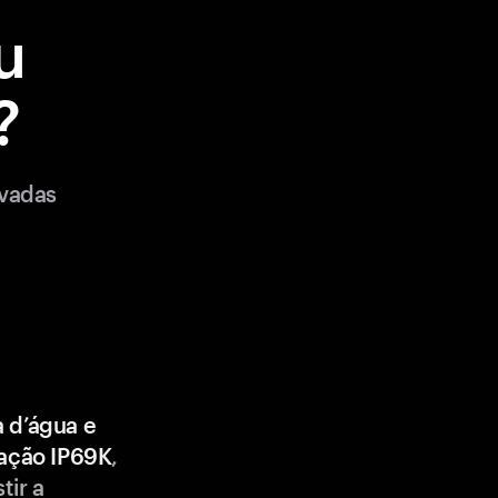
u
?
ivadas
a d’água e
cação IP69K
,
tir a