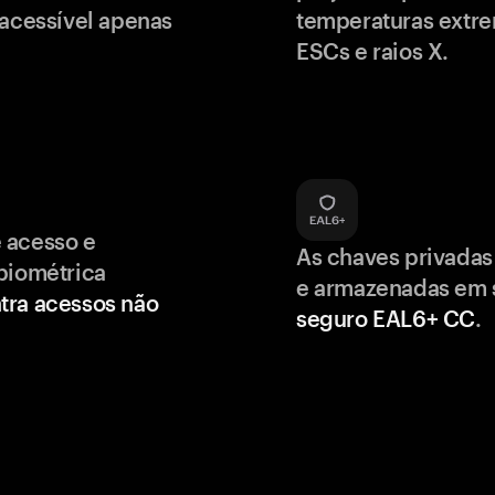
 acessível apenas
temperaturas extr
ESCs e raios X.
 acesso e
As chaves privadas
biométrica
e armazenadas em
tra acessos não
seguro EAL6+ CC
.