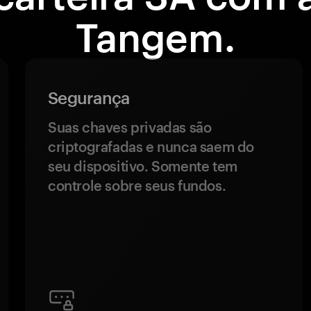
Tangem.
Segurança
Suas chaves privadas são
criptografadas e nunca saem do
seu dispositivo. Somente tem
controle sobre seus fundos.