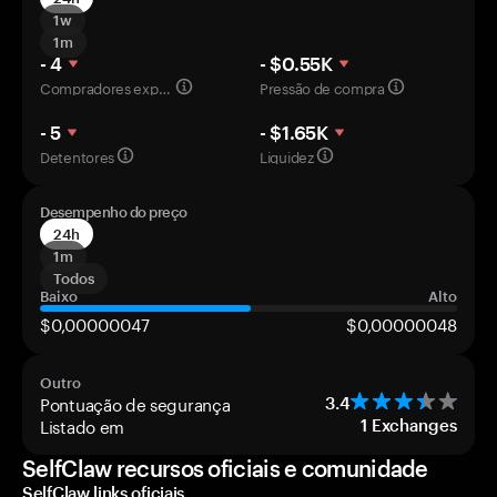
1w
1m
- 4
- $0.55K
Compradores experientes
Pressão de compra
- 5
- $1.65K
Detentores
Liquidez
Desempenho do preço
24h
1m
Todos
Baixo
Alto
$0,00000047
$0,00000048
Outro
Pontuação de segurança
3.4
Listado em
1
Exchanges
SelfClaw recursos oficiais e comunidade
SelfClaw links oficiais