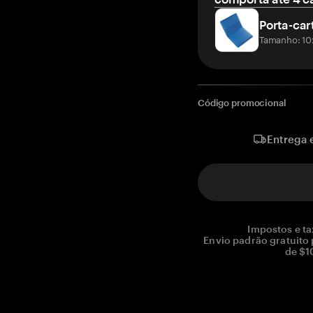
Porta-car
Tamanho: 10
Código promocional
Entrega 
Impostos e ta
Envio padrão gratuito
de $1