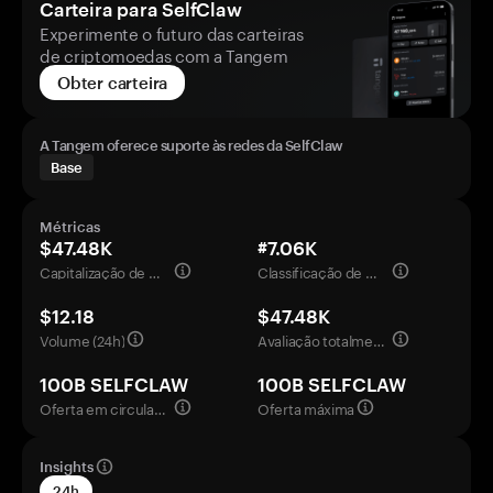
Carteira para SelfClaw
Experimente o futuro das carteiras
de criptomoedas com a Tangem
Obter carteira
A Tangem oferece suporte às redes da SelfClaw
Base
Métricas
$47.48K
#7.06K
Capitalização de mercado
Classificação de mercado
$12.18
$47.48K
Volume (24h)
Avaliação totalmente diluída
100B SELFCLAW
100B SELFCLAW
Oferta em circulação
Oferta máxima
Insights
24h