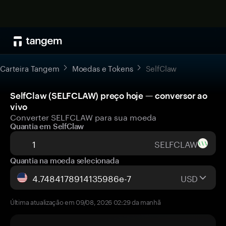
Carteira Tangem
Moedas e Tokens
SelfClaw
SelfClaw (SELFCLAW) preço hoje — conversor ao
vivo
Converter SELFCLAW para sua moeda
Quantia em SelfClaw
SELFCLAW
Quantia na moeda selecionada
USD
Última atualização em 09/08, 2026 02:29 da manhã