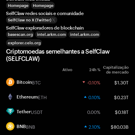
Homepage
Homepage
SelfClaw redes sociais e comunidade
SelfClaw no X (Twitter)
SelfClaw exploradores de blockchain
basescan.org
intel.arkm.com
intel.arkm.com
explorer.celo.org
Criptomoedas semelhantes a SelfClaw
(SELFCLAW)
Capitalização
Ativo
24h %
de mercado
BTC
-0.10%
$1.30T
Bitcoin
ETH
0.10%
$0.23T
Ethereum
USDT
0.00%
$0.18T
Tether
BNB
2.10%
$80.03B
BNB