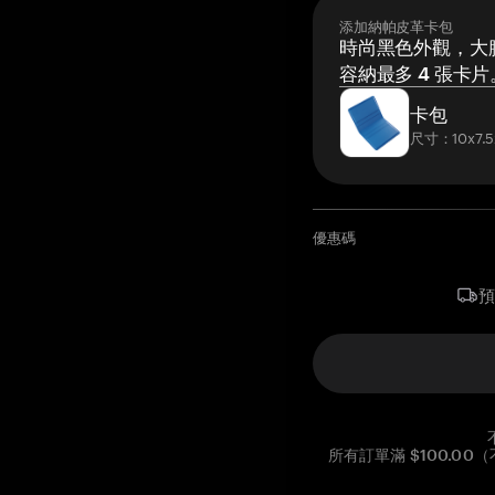
添加納帕皮革卡包
時尚黑色外觀，大膽
容納最多 4 張卡片
卡包
尺寸：10x7.5
優惠碼
所有訂單滿 $100.0