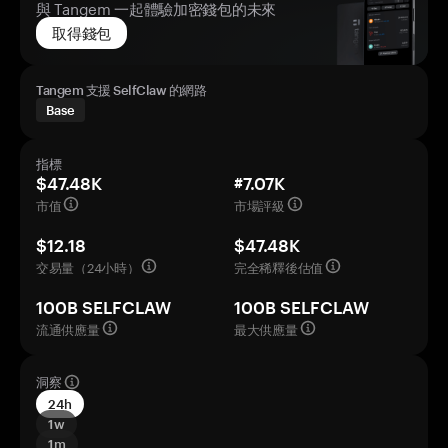
與 Tangem 一起體驗加密錢包的未來
取得錢包
Tangem 支援 SelfClaw 的網路
Base
指標
$47.48K
#7.07K
市值
市場評級
$12.18
$47.48K
交易量（24小時）
完全稀釋後估值
100B SELFCLAW
100B SELFCLAW
流通供應量
最大供應量
洞察
24h
1w
1m