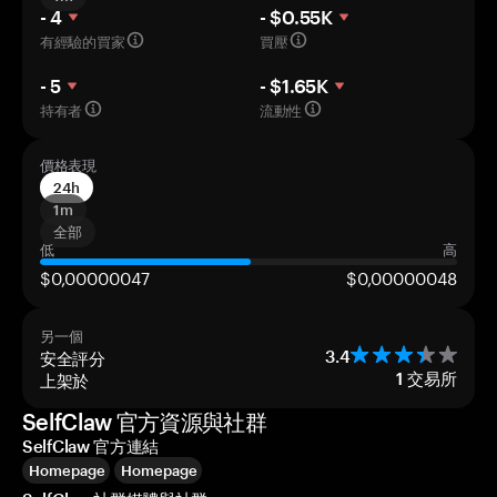
- 4
- $0.55K
有經驗的買家
買壓
- 5
- $1.65K
持有者
流動性
價格表現
24h
1m
全部
低
高
$0,00000047
$0,00000048
另一個
安全評分
3.4
上架於
1
交易所
SelfClaw 官方資源與社群
SelfClaw 官方連結
Homepage
Homepage