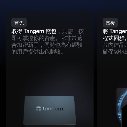
首先
然後
取得 Tangem 錢包
，只需一按
將 Tan
即可掌控你的資產。它非常適
程式同步
合加密新手，同時也為有經驗
片內建晶
的用戶提供出色體驗。
確保錢包