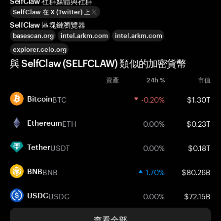
SelfClaw 社群媒體與社群
SelfClaw 在 X (Twitter) 上
SelfClaw 區塊鏈瀏覽器
basescan.org
intel.arkm.com
intel.arkm.com
explorer.celo.org
與 SelfClaw (SELFCLAW) 類似的加密貨幣
資產
24h %
市值
BTC
-0.20%
$1.30T
Bitcoin
ETH
0.00%
$0.23T
Ethereum
USDT
0.00%
$0.18T
Tether
BNB
1.70%
$80.26B
BNB
USDC
0.00%
$72.15B
USDC
查看全部