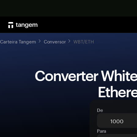
Carteira Tangem
Conversor
WBT/ETH
 Converter WhiteBIT Coin (WBT) para 
Ether
De
Para