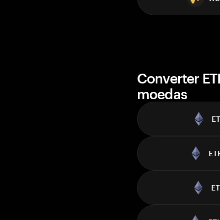
Converter ET
moedas
E
ET
E