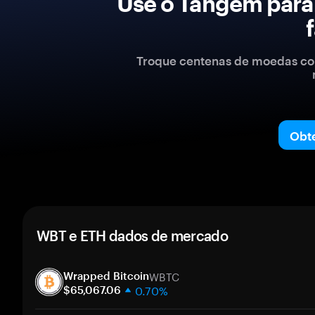
Use o Tangem para
Troque centenas de moedas com
Obt
WBT e ETH dados de mercado
WBTC
Wrapped Bitcoin
0.70%
$65,067.06