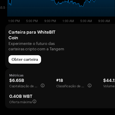
Carteira para WhiteBIT
Coin
Experimente o futuro das
carteiras cripto com a Tangem
Obter carteira
Métricas
$6.65B
#18
$44.
Capitalização de mercado
Classificação de mercado
Volume 
0.40B WBT
Oferta máxima