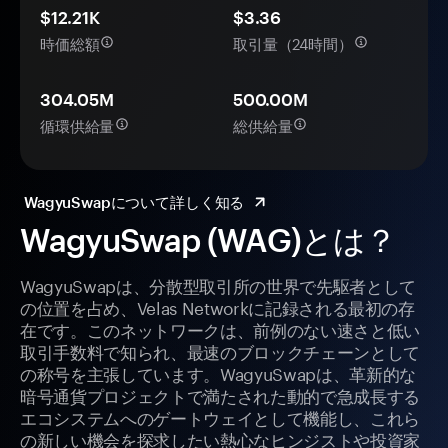
$12.21K
$3.36
時価総額
取引量（24時間）
304.05M
500.00M
循環供給量
総供給量
WagyuSwapについて詳しく知る
WagyuSwap (WAG)とは？
WagyuSwapは、分散型取引所の世界で先駆者として
の位置を占め、Velas Networkに記録される最初の存
在です。このネットワークは、前例のない速さと低い
取引手数料で知られ、最速のブロックチェーンとして
の称号を主張しています。WagyuSwapは、革新的な
暗号通貨プロジェクトで満たされた動的で急成長する
エコシステムへのゲートウェイとして機能し、これら
の新しい機会を探求したい熱心なヒンジストや投資家