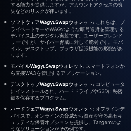
する能力を提供しますが、アカウントアクセスの喪
失などのリスクが伴います。
: これらは、プ
ソフトウェアWagyuSwapウォレット
ライベートキーやWAGのような暗号通貨を管理する
デバイス上のデジタル実装です。ユーザーフレンド
リーですが、サイバー脅威に対して脆弱です。モバ
イル、デスクトップ、ブラウザ拡張機能の形態があ
ります。
: スマートフォンか
モバイルWagyuSwapウォレット
ら直接WAGを管理するアプリケーション。
: コンピュータ
デスクトップWagyuSwapウォレット
にインストールされ、ハードドライブやSSDに秘密
鍵を保存するプログラム。
: オフラインデ
ハードウェアWagyuSwapウォレット
バイスで、オンラインの脅威から資産を守る高セキ
ュリティな保管オプションを提供し、Tangemのよ
うなソリューションがその例です。