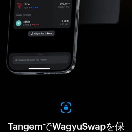
TangemでWagyuSwapを保