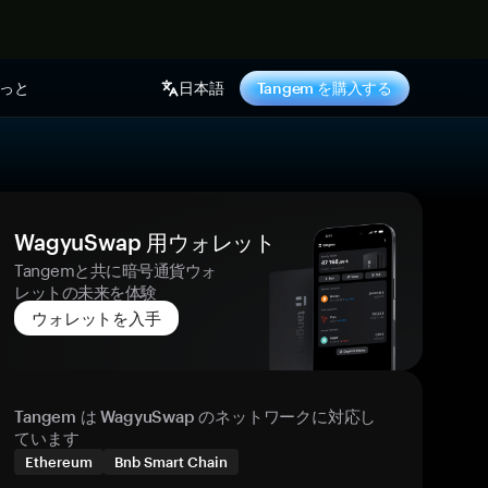
っと
日本語
Tangem を購入する
WagyuSwap 用ウォレット
Tangemと共に暗号通貨ウォ
レットの未来を体験
ウォレットを入手
Tangem は WagyuSwap のネットワークに対応し
ています
Ethereum
Bnb Smart Chain