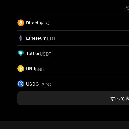
BTC
Bitcoin
ETH
Ethereum
USDT
Tether
BNB
BNB
USDC
USDC
すべて