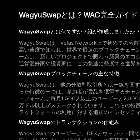
WagyuSwapとは？WAG完全ガイド
WagyuSwapとは何ですか？誰が作成しましたか
WagyuSwapは、Velas Network上で初め
高い速度で知られ、世界で最速のブロックチェー
ームは、新しいプロジェクトで賑わう新興のエコ
通貨愛好家や投資家に、この急速に発展する世界
WagyuSwapブロックチェーンの主な特徴
WagyuSwapは、他の分散型取引所とは一線を
った特徴の一つは、参加者が賞品を獲得するチャ
トフォームは毎月1,500人以上のユーザーと2,300件の
万ドル以上がステークされています。これらの特
ラットフォームの利用に対する追加のインセンテ
WagyuSwapのトランザクションの仕組み
WagyuSwapのユーザーは、DEXとウォレット
ワップを楽しむことができます。この直接取引メ