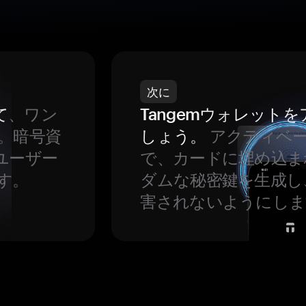
次に
て
、ワン
Tangemウォレット
。暗号資
しょう。
アクティベ
ユーザー
で、カードに埋め込ま
す。
ダムな秘密鍵を生成し
害されないようにしま