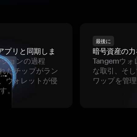
最後に
をアプリと同期しま
暗号資産の力
ーションの過程
Tangem
れたチップがラン
な取引、そし
、ウォレットが侵
ワップを管理
す。