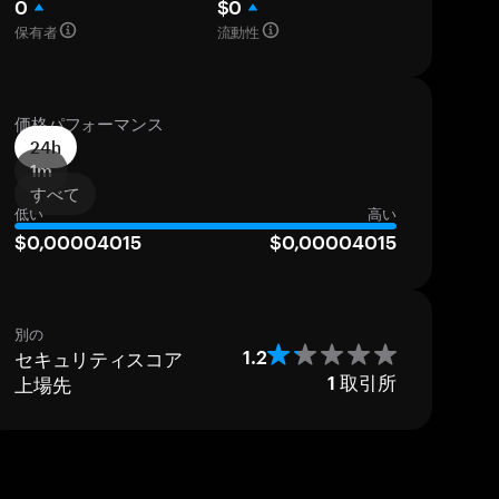
0
$0
保有者
流動性
価格パフォーマンス
24h
1m
すべて
低い
高い
$0,00004015
$0,00004015
別の
セキュリティスコア
1.2
上場先
1
取引所