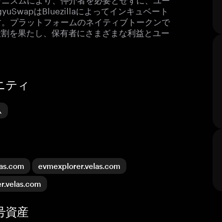
wapはBluezillaによってインキュベート
す。プラットフォームのネイティブトークンで
役割を果たし、保有者にさまざまな利益とユー
ニティ
ム
las.com
evmexplorer.velas.com
er.velas.com
号資産