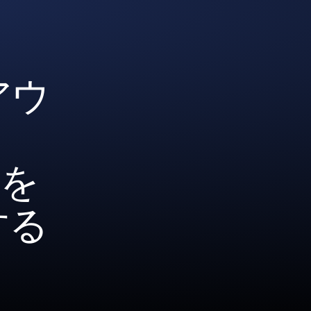
アウ
pを
する