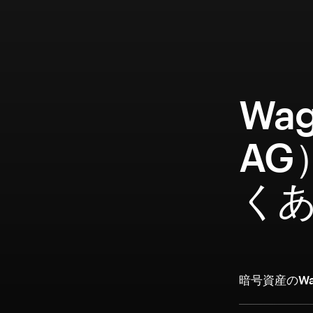
Wa
AG
く
暗号資産のWa