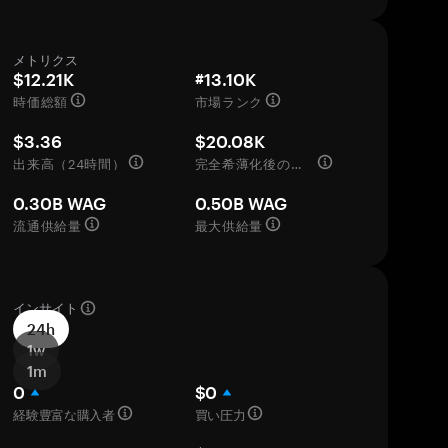
メトリクス
$12.21K
#13.10K
時価総額
市場ランク
$3.36
$20.08K
出来高（24時間）
完全希薄化後の評価額
0.30B WAG
0.50B WAG
流通供給量
最大供給量
インサイト
24h
1w
1m
0
$0
経験豊富な購入者
買い圧力