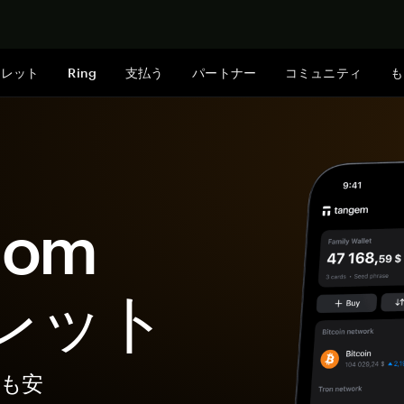
今すぐ購入
ォレット
Ring
支払う
パートナー
コミュニティ
も
dom
ォレット
最も安