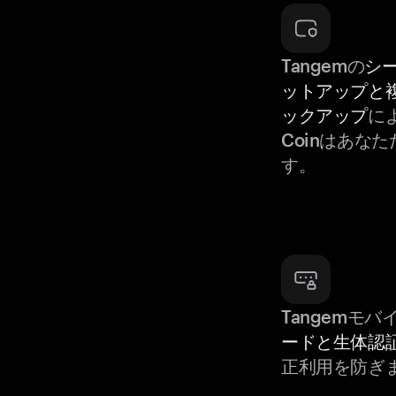
Tangemの
シ
ットアップと
ックアップ
によ
Coinはあな
す。
Tangemモ
ードと生体認
正利用を防ぎ