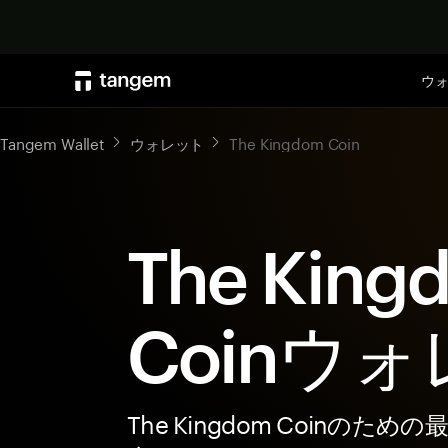
ウ
Tangem Wallet
ウォレット
The Kingdom Coin
The King
Coinウ
The Kingdom Coinのための