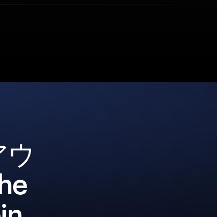
アウ
he
in