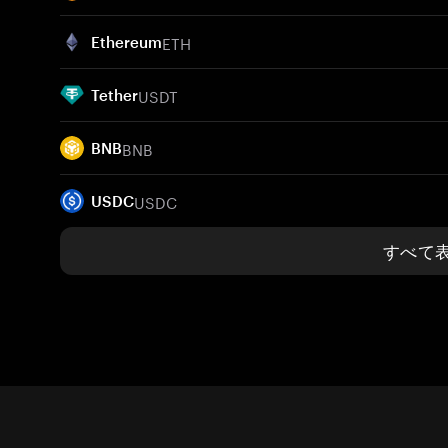
ETH
Ethereum
USDT
Tether
BNB
BNB
USDC
USDC
すべて