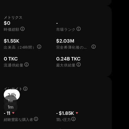
メトリクス
$0
-
時価総額
市場ランク
$1.55K
$2.03M
出来高（24時間）
完全希薄化後の評価額
0 TKC
0.24B TKC
流通供給量
最大供給量
インサイト
24h
1w
1m
- 11
- $1.85K
経験豊富な購入者
買い圧力