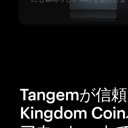
Tangemが信
Kingdom C