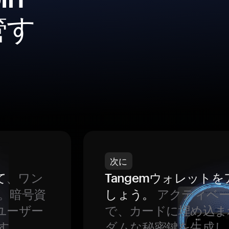
管す
次に
て
、ワン
Tangemウォレット
。暗号資
しょう。
アクティベ
ユーザー
で、カードに埋め込ま
す。
ダムな秘密鍵を生成し