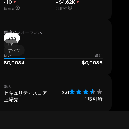
- 10
- $4.62K
保有者
流動性
価格パフォーマンス
24h
1m
すべて
低い
高い
$0,0084
$0,0086
別の
セキュリティスコア
3.6
上場先
1
取引所