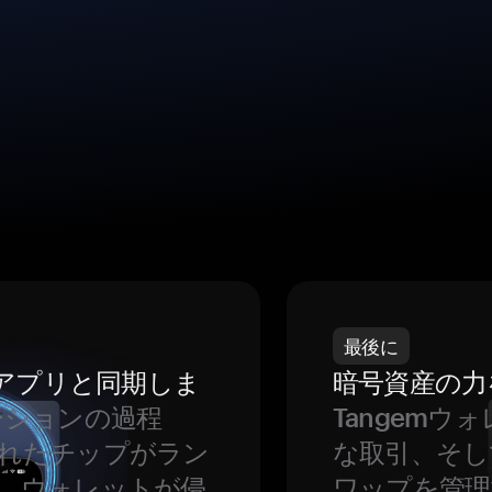
最後に
をアプリと同期しま
暗号資産の力
ーションの過程
Tangem
れたチップがラン
な取引、そし
、ウォレットが侵
ワップを管理