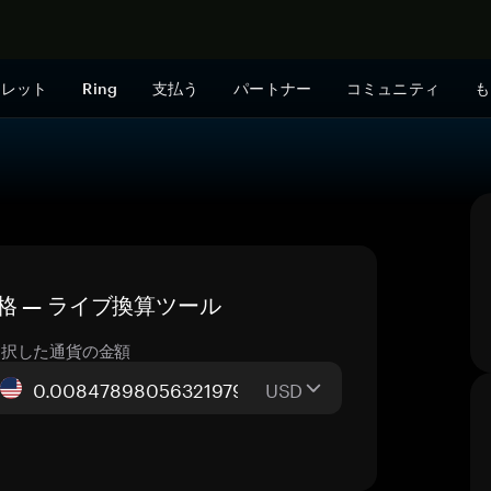
今すぐ購入
ォレット
Ring
支払う
パートナー
コミュニティ
も
の価格 — ライブ換算ツール
選択した通貨の金額
USD