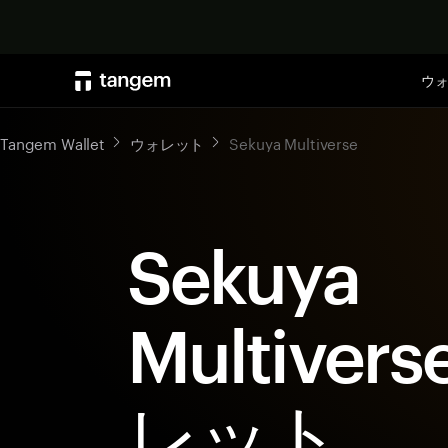
ウ
Tangem Wallet
ウォレット
Sekuya Multiverse
Sekuya
Multiver
レット