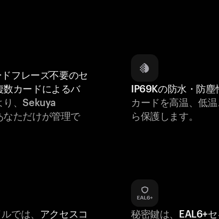
ードフレーズ不要のセ
複数カードによるバ
IP69Kの防水・防塵
り、Sekuya
カードを高温、低温
seはあなただけが管理で
ら保護します。
バイルでは、
アクセスコ
秘密鍵は、
EAL6+