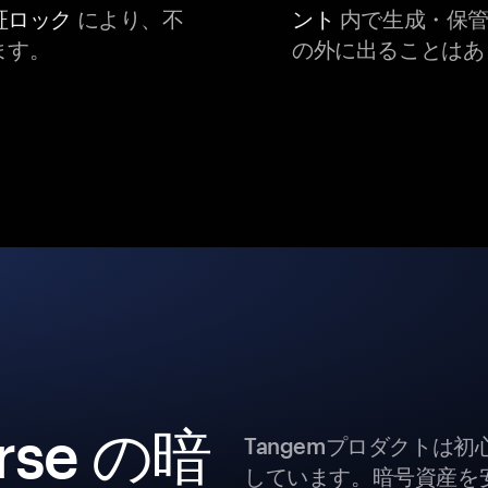
証ロック
により、不
ント
内で生成・保管
ます。
の外に出ることはあ
erse の暗
Tangemプロダクトは
しています。暗号資産を