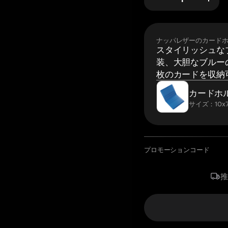
ナッパレザーのカード
スタイリッシュな
装、大胆なブルーの
枚のカードを収納
カードホ
サイズ：10x7
プロモーションコード