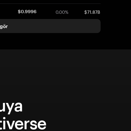
0.00%
$71.87B
$0.9996
gör
uya
iverse