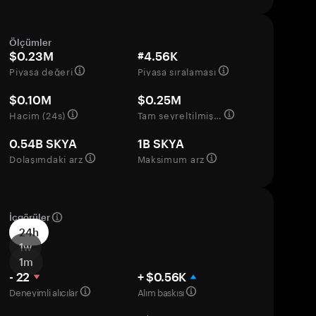
Ölçümler
$0.23M
#4.56K
Piyasa değeri
Piyasa sıralaması
$0.10M
$0.25M
Hacim (24s)
Tam seyreltilmiş değerleme
0.54B SKYA
1B SKYA
Dolaşımdaki arz
Maksimum arz
İçgörüler
24h
1w
1m
- 22
+ $0.56K
Deneyimli alıcılar
Alım baskısı