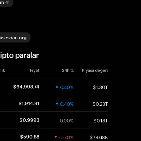
am
asescan.org
ipto paralar
lık
Fiyat
24h %
Piyasa değeri
0.40%
$1.30T
$64,998.74
0.40%
$0.23T
$1,914.91
0.00%
$0.18T
$0.9993
-0.70%
$78.68B
$590.88