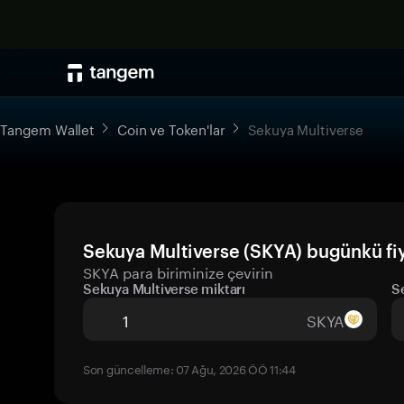
Tangem Wallet
Coin ve Token'lar
Sekuya Multiverse
Sekuya Multiverse (SKYA) bugünkü fiy
SKYA para biriminize çevirin
Sekuya Multiverse miktarı
S
SKYA
Son güncelleme: 07 Ağu, 2026 ÖÖ 11:44