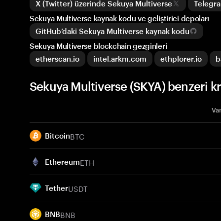
X (Twitter) üzerinde Sekuya Multiverse
Telegr
Sekuya Multiverse kaynak kodu ve geliştirici depoları
GitHub’daki Sekuya Multiverse kaynak kodu
Sekuya Multiverse blockchain gezginleri
etherscan.io
intel.arkm.com
ethplorer.io
b
Sekuya Multiverse (SKYA) benzeri kr
Var
BTC
Bitcoin
ETH
Ethereum
USDT
Tether
BNB
BNB