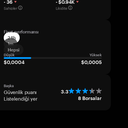
- 36
- $0.94K
Sahipler
Likidite
Fiyat performansı
24h
1m
Hepsi
Düşük
Yüksek
$0,0004
$0,0005
Başka
Güvenlik puanı
3.3
Listelendiği yer
8
Borsalar