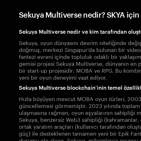
Sekuya Multiverse nedir? SKYA için 
Sekuya Multiverse nedir ve kim tarafından oluş
Sekuya, oyun dünyasını devrim niteliğinde değiş
doğmuş, merkezi Singapur'da bulunan bir video oy
fantezi evreni içinde topluluk odaklı bir yaklaş
gemisi projesi Sekuya Multiverse, dünyanın en po
bir start-up projesidir: MOBA ve RPG. Bu kombina
yeni bir oyun deneyimi vaat ediyor.
Sekuya Multiverse blockchain’inin temel özellikl
Hızla büyüyen mevcut MOBA oyun türleri, 2003 
güncellemesi görmemiştir. 2023 yılında toplam o
ulaşmasına rağmen, oyun eşyalarının sahipliği
Sekuya, benzersiz Web3 sahipliği (kahramanlar, e
ortak yaratım araçları (kullanıcı tarafından oluş
güç) ile desteklenen tamamen yeni bir Epik F
durumu ele alıyor. Sekuya, milyonlarca oyuncu v