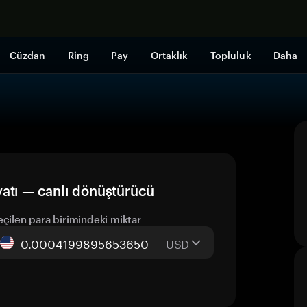
Şimdi alışveri
Cüzdan
Ring
Pay
Ortaklık
Topluluk
Daha
atı — canlı dönüştürücü
eçilen para birimindeki miktar
USD