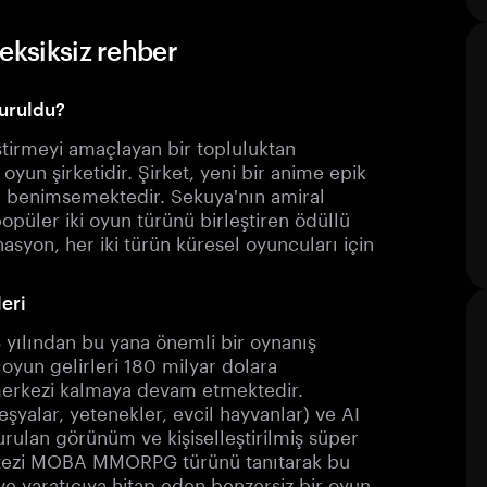
eksiksiz rehber
turuldu?
tirmeyi amaçlayan bir topluluktan
un şirketidir. Şirket, yeni bir anime epik
ım benimsemektedir. Sekuya'nın amiral
püler iki oyun türünü birleştiren ödüllü
syon, her iki türün küresel oyuncuları için
eri
yılından bu yana önemli bir oynanış
yun gelirleri 180 milyar dolara
 merkezi kalmaya devam etmektedir.
şyalar, yetenekler, evcil hayvanlar) ve AI
turulan görünüm ve kişiselleştirilmiş süper
antezi MOBA MMORPG türünü tanıtarak bu
e yaratıcıya hitap eden benzersiz bir oyun