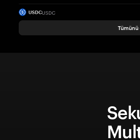
USDC
USDC
Tümünü 
Sek
Mult