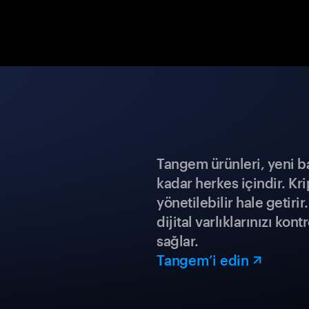
Tangem ürünleri, yeni b
kadar herkes içindir. Kr
yönetilebilir hale getiri
dijital varlıklarınızı ko
sağlar.
Tangem’i edin