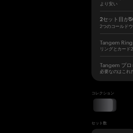
より安い
2セット目が5
2つのコールド
Tangem Ring
リングとカード
Tangem プ
必要なのはこれ
コレクション
セット数