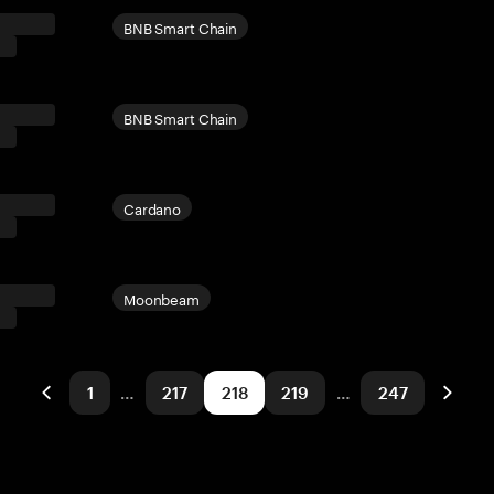
BNB Smart Chain
BNB Smart Chain
Cardano
Moonbeam
1
…
217
218
219
…
247