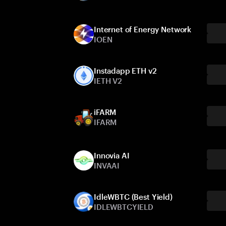
Internet of Energy Network
IOEN
Instadapp ETH v2
IETH V2
iFARM
IFARM
Innovia AI
INVAAI
IdleWBTC (Best Yield)
IDLEWBTCYIELD