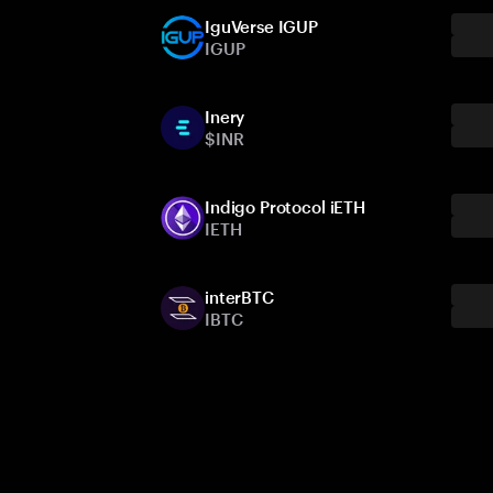
IguVerse IGUP
IGUP
Inery
$INR
Indigo Protocol iETH
IETH
interBTC
IBTC