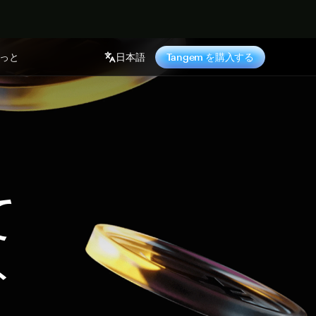
っと
日本語
Tangem を購入する
て
ト