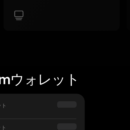
gemウォレット
ット
$69.90
ット
$54.90