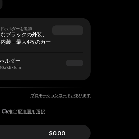
ドホルダーを追加
ュなブラックの外装、
内装 – 最大4枚のカー
。
ホルダー
x7.5x1cm
プロモーションコードがあります
国を選択
推定配達
$0.00