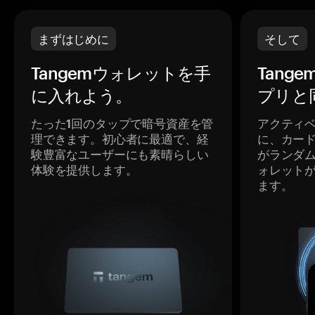
まずはじめに
そして
Tangemウォレットを手
Tang
に入れよう。
プリと
たった1回のタップで暗号資産を管
アクティ
理できます。初心者に最適で、経
に、カー
験豊富なユーザーにも素晴らしい
がランダ
体験を提供します。
ォレット
ます。