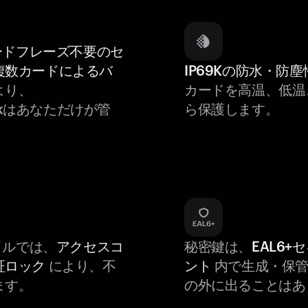
ードフレーズ不要のセ
複数カードによるバ
IP69Kの防水・防塵
より、
カードを高温、低温
workはあなただけが管
ら保護します。
バイルでは、
アクセスコ
秘密鍵は、
EAL6+
証ロック
により、不
ント
内で生成・保管
ます。
の外に出ることはあ