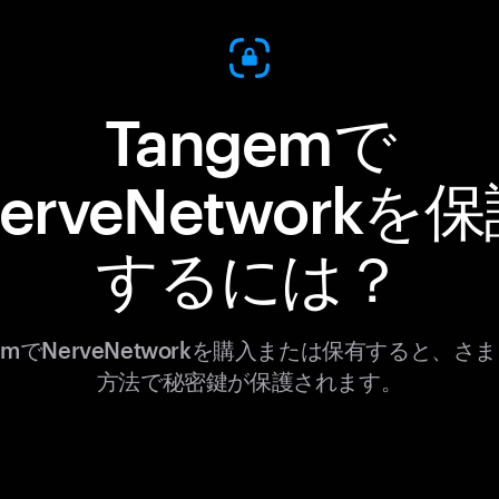
Tangemで
erveNetworkを
するには？
gemでNerveNetworkを購入または保有すると、さ
方法で秘密鍵が保護されます。