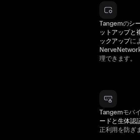
Tangemの
シ
ットアップと
ックアップ
に
NerveNet
理できます。
Tangemモ
ードと生体認
正利用を防ぎ