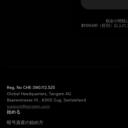
税金や関税
$100.00（税別）以
Reg. No CHE-390.112.525
Global Headquarters, Tangem AG
Baarerstrasse 10
,
6300 Zug
,
Switzerland
support@tangem.com
始める
暗号資産の始め方