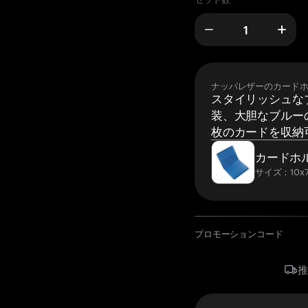
ナッパレザーのカード
スタイリッシュな
装、大胆なブルーの
枚のカードを収納
カードホ
サイズ：10x7
プロモーションコード