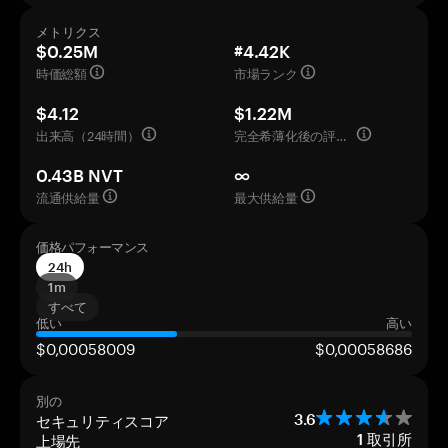
メトリクス
$0.25M
#4.42K
時価総額
市場ランク
$4.12
$1.22M
出来高（24時間）
完全希薄化後の評価額
0.43B NVT
∞
流通供給量
最大供給量
価格パフォーマンス
24h
1m
すべて
低い
高い
$0,00058009
$0,00058686
別の
セキュリティスコア
3.6
上場先
1
取引所