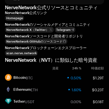
NerveNetwork公式リソースとコミュニティ
NerveNetwork公式リンク
Homepage
NerveNetworkのソーシャルメディアとコミュニティ
NerveNetwork X（Twitter）
Telegram
NerveNetworkソースコードと開発者リポジトリ
NerveNetwork GitHubのソースコード
NerveNetworkブロックチェーンエクスプローラー
scan.nerve.network
NerveNetwork（NVT）に類似した暗号資産
資産
24h %
時価総額
BTC
0.50%
$1.29T
Bitcoin
ETH
1.60%
$0.23T
Ethereum
USDT
0.00%
$0.18T
Tether