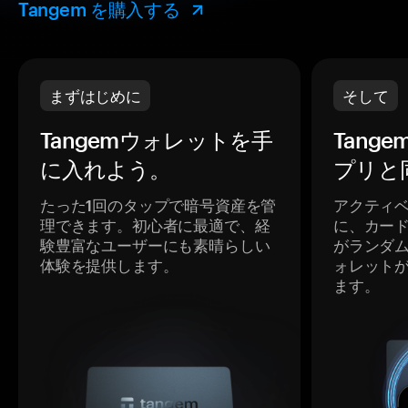
Tangem を購入する
まずはじめに
そして
Tangemウォレットを手
Tang
に入れよう。
プリと
たった1回のタップで暗号資産を管
アクティ
理できます。初心者に最適で、経
に、カー
験豊富なユーザーにも素晴らしい
がランダ
体験を提供します。
ォレット
ます。