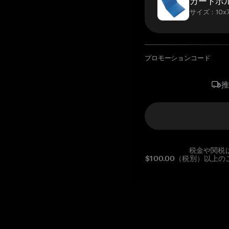
カードホ
サイズ：10x7
プロモーションコード
税金や関税
$100.00（税別）以