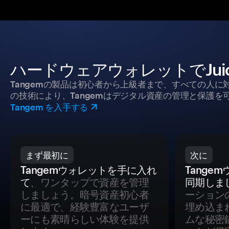
ハードウェアウォレットでJui
Tangemの製品は初心者から上級者まで、すべての人
の技術により、Tangemはデジタル資産の管理と保護を
Tangem を入手する
まず最初に
次に
Tangemウォレットを手に入れ
Tange
て
、ワンタップで資産を管理
同期しま
しましょう。暗号資産初心者
ーション
に最適で、経験豊富なユーザ
埋め込ま
ーにも素晴らしい体験を提供
ムな秘密