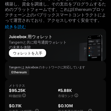
構築し、資金を調達し、その支出をプログラムするた
めのプラットフォームです。これはEthereumブロッ
クチェーン上のパブリックスマートコントラクトによ
って運営されており、アクセスしやすく安全です。
続きを読む
Juicebox 用ウォレット
Tangemと共に暗号通貨ウォレット
の未来を体験
ウォレットを入手
Tangem は Juicebox のネットワークに対応しています
Ethereum
メトリクス
$95.25K
#5.88K
時価総額
市場ランク
$0.11K
$0.10M
出来高（24時間）
完全希薄化後の評価額