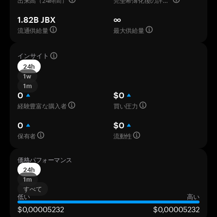
1.82B JBX
∞
流通供給量
最大供給量
インサイト
24h
1w
1m
0
$0
経験豊富な購入者
買い圧力
0
$0
保有者
流動性
価格パフォーマンス
24h
1m
すべて
低い
高い
$0,00005232
$0,00005232