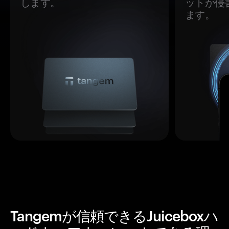
します。
ットが侵
ます。
Tangemが信頼できるJuiceboxハ