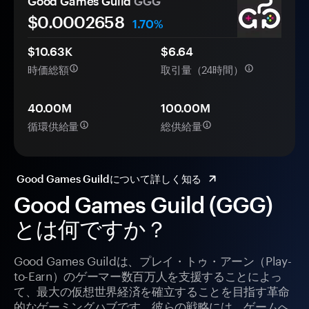
Good Games Guild
GGG
$0.
000
2658
1.70%
$10.63K
$6.64
時価総額
取引量（24時間）
40.00M
100.00M
循環供給量
総供給量
Good Games Guildについて詳しく知る
Good Games Guild (GGG)
とは何ですか？
Good Games Guildは、プレイ・トゥ・アーン（Play-
to-Earn）のゲーマー数百万人を支援することによっ
て、最大の仮想世界経済を確立することを目指す革命
的なゲーミングハブです。彼らの戦略には、ゲームへ