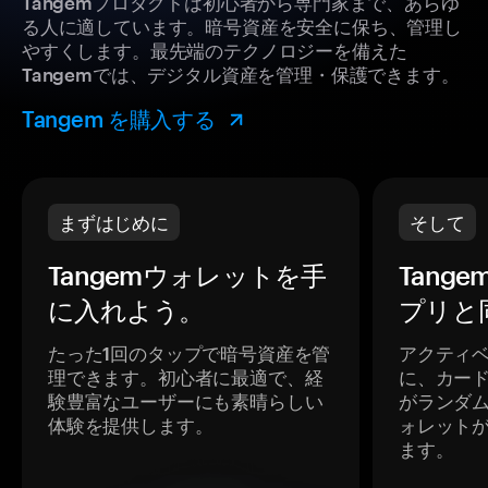
Tangemプロダクトは初心者から専門家まで、あらゆ
る人に適しています。暗号資産を安全に保ち、管理し
やすくします。最先端のテクノロジーを備えた
Tangemでは、デジタル資産を管理・保護できます。
Tangem を購入する
まずはじめに
そして
Tangemウォレットを手
Tang
に入れよう。
プリと
たった1回のタップで暗号資産を管
アクティ
理できます。初心者に最適で、経
に、カー
験豊富なユーザーにも素晴らしい
がランダ
体験を提供します。
ォレット
ます。