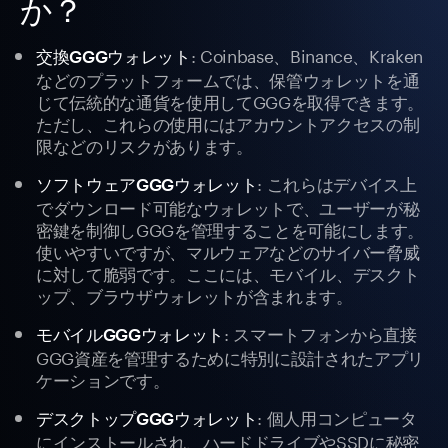
か？
: Coinbase、Binance、Kraken
交換GGGウォレット
などのプラットフォームでは、保管ウォレットを通
じて伝統的な通貨を使用してGGGを取得できます。
ただし、これらの使用にはアカウントアクセスの制
限などのリスクがあります。
: これらはデバイス上
ソフトウェアGGGウォレット
でダウンロード可能なウォレットで、ユーザーが秘
密鍵を制御しGGGを管理することを可能にします。
使いやすいですが、マルウェアなどのサイバー脅威
に対して脆弱です。ここには、モバイル、デスクト
ップ、ブラウザウォレットが含まれます。
: スマートフォンから直接
モバイルGGGウォレット
GGG資産を管理するために特別に設計されたアプリ
ケーションです。
: 個人用コンピュータ
デスクトップGGGウォレット
にインストールされ、ハードドライブやSSDに秘密