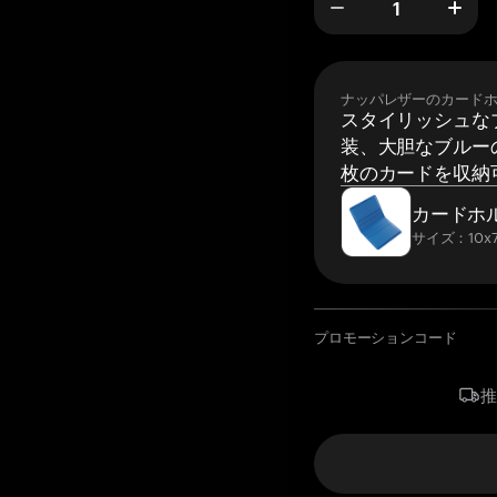
ナッパレザーのカード
スタイリッシュな
装、大胆なブルーの
枚のカードを収納
カードホ
サイズ：10x7
プロモーションコード