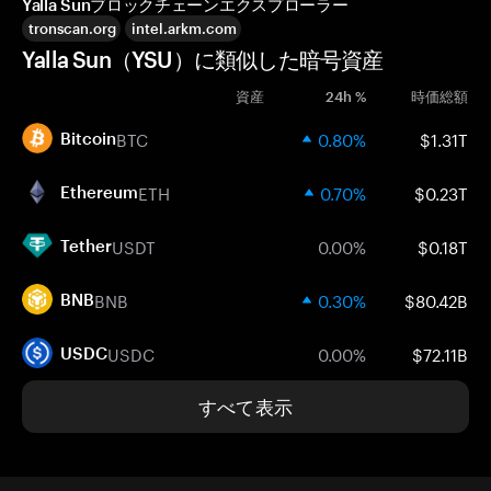
Yalla Sunブロックチェーンエクスプローラー
tronscan.org
intel.arkm.com
Yalla Sun（YSU）に類似した暗号資産
資産
24h %
時価総額
BTC
0.80%
$1.31T
Bitcoin
ETH
0.70%
$0.23T
Ethereum
USDT
0.00%
$0.18T
Tether
BNB
0.30%
$80.42B
BNB
USDC
0.00%
$72.11B
USDC
すべて表示