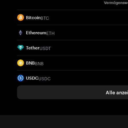
Vermögensw
BTC
Bitcoin
ETH
Ethereum
USDT
Tether
BNB
BNB
USDC
USDC
Alle anze