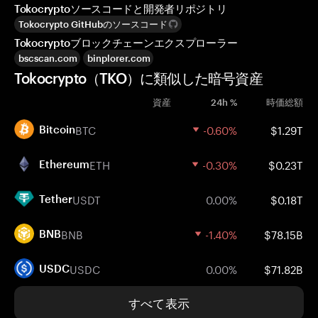
Tokocryptoソースコードと開発者リポジトリ
Tokocrypto GitHubのソースコード
Tokocryptoブロックチェーンエクスプローラー
bscscan.com
binplorer.com
Tokocrypto（TKO）に類似した暗号資産
資産
24h %
時価総額
BTC
-0.60%
$1.29T
Bitcoin
ETH
-0.30%
$0.23T
Ethereum
USDT
0.00%
$0.18T
Tether
BNB
-1.40%
$78.15B
BNB
USDC
0.00%
$71.82B
USDC
すべて表示