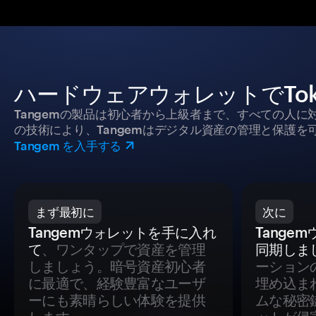
ハードウェアウォレットでTok
Tangemの製品は初心者から上級者まで、すべての人
の技術により、Tangemはデジタル資産の管理と保護を
Tangem を入手する
まず最初に
次に
Tangemウォレットを手に入れ
Tange
て
、ワンタップで資産を管理
同期しま
しましょう。暗号資産初心者
ーション
に最適で、経験豊富なユーザ
埋め込ま
ーにも素晴らしい体験を提供
ムな秘密