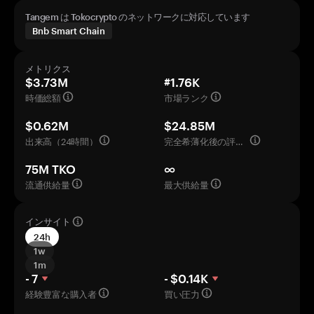
Tangem は Tokocrypto のネットワークに対応しています
Bnb Smart Chain
メトリクス
$3.73M
#1.76K
時価総額
市場ランク
$0.62M
$24.85M
出来高（24時間）
完全希薄化後の評価額
75M TKO
∞
流通供給量
最大供給量
インサイト
24h
1w
1m
- 7
- $0.14K
経験豊富な購入者
買い圧力