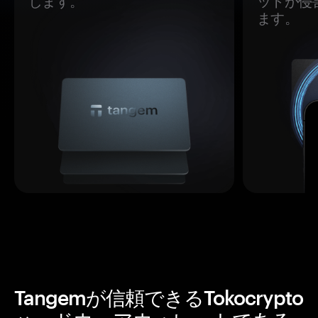
します。
ットが侵
ます。
Tangemが信頼できるTokocrypto