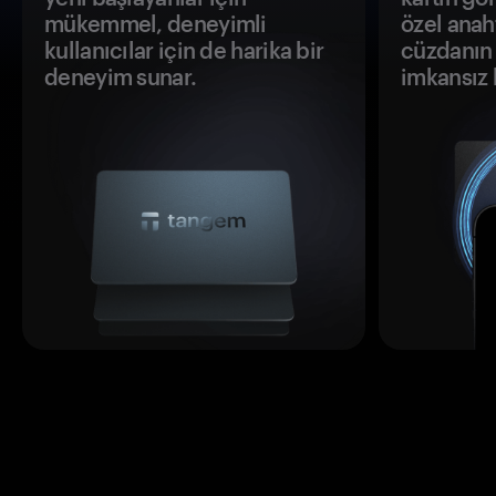
mükemmel, deneyimli
özel anah
kullanıcılar için de harika bir
cüzdanın 
deneyim sunar.
imkansız h