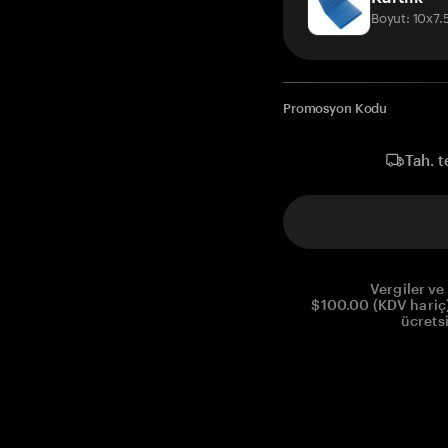
Boyut: 10x7
Promosyon Kodu
Tah. t
Vergiler ve 
$100.00 (KDV hariç)
ücrets