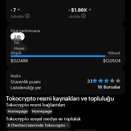
- 7
- $1.86K
Sahipler
Likidite
Fiyat performansı
24h
1m
Hepsi
Düşük
Yüksek
$0,0488
$0,0504
Başka
Güvenlik puanı
3.1
Listelendiği yer
16
Borsalar
Tokocrypto resmi kaynakları ve topluluğu
Tokocrypto resmi bağlantıları
Homepage
Homepage
Tokocrypto sosyal medya ve topluluk
X (Twitter) üzerinde Tokocrypto