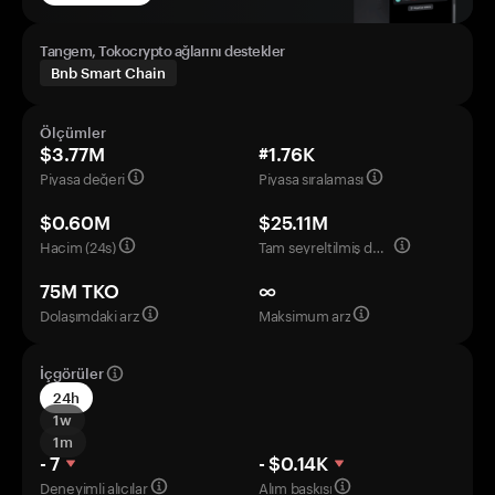
Tangem, Tokocrypto ağlarını destekler
Bnb Smart Chain
Ölçümler
$3.77M
#1.76K
Piyasa değeri
Piyasa sıralaması
$0.60M
$25.11M
Hacim (24s)
Tam seyreltilmiş değerleme
75M TKO
∞
Dolaşımdaki arz
Maksimum arz
İçgörüler
24h
1w
1m
- 7
- $0.14K
Deneyimli alıcılar
Alım baskısı