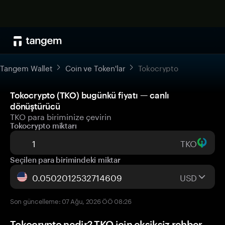
Tangem Wallet
Coin ve Token'lar
Tokocrypto
Tokocrypto (TKO) bugünkü fiyatı — canlı
dönüştürücü
TKO para biriminize çevirin
Tokocrypto miktarı
TKO
Seçilen para birimindeki miktar
USD
Son güncelleme: 07 Ağu, 2026 ÖÖ 08:26
Tokocrypto nedir? TKO için eksiksiz rehber