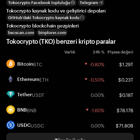
Tokocrypto Facebook topluluğu
Telegram
Tokocrypto kaynak kodu ve geliştirici depoları
GitHub’daki Tokocrypto kaynak kodu
Tokocrypto blockchain gezginleri
bscscan.com
binplorer.com
Tokocrypto (TKO) benzeri kripto paralar
Varlık
24h %
Piyasa değeri
BTC
-0.80%
$1.29T
Bitcoin
ETH
-0.50%
$0.23T
Ethereum
USDT
0.00%
$0.18T
Tether
BNB
-1.60%
$78.17B
BNB
USDC
0.00%
$71.80B
USDC