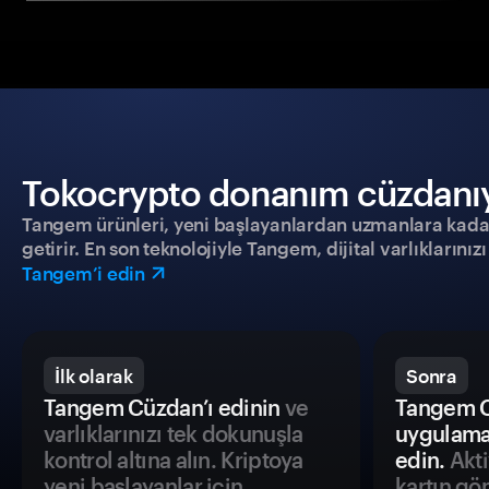
Tokocrypto donanım cüzdanıyla
Tangem ürünleri, yeni başlayanlardan uzmanlara kadar h
getirir. En son teknolojiyle Tangem, dijital varlıklarını
Tangem’i edin
İlk olarak
Sonra
Tangem Cüzdan’ı edinin
ve
Tangem C
varlıklarınızı tek dokunuşla
uygulama
kontrol altına alın. Kriptoya
edin.
Akti
yeni başlayanlar için
kartın gö