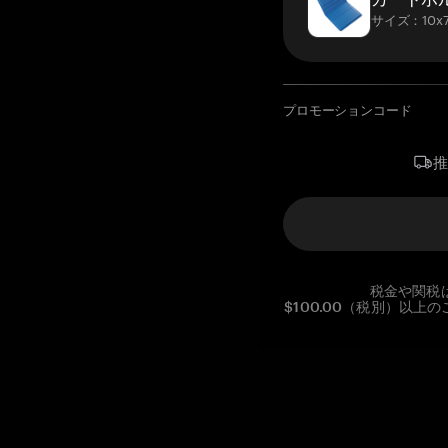
サイズ：10x7
プロモーションコード
税金や関税
$100.00（税別）以