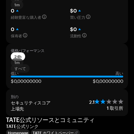
1m
0
$0
経験豊富な購入者
買い圧力
0
$0
保有者
流動性
価格パフォーマンス
24h
1m
すべて
低い
高い
$0,00000000
$0,00000000
別の
セキュリティスコア
2.1
上場先
1
取引所
TATE公式リソースとコミュニティ
TATE公式リンク
Homepage
TATE ホワイトペーパー