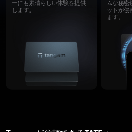
ーにも素晴らしい体験を提供
ムな秘密
します。
ットが侵
ます。