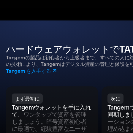
ハードウェアウォレットでTA
Tangemの製品は初心者から上級者まで、すべての人
の技術により、Tangemはデジタル資産の管理と保護を
Tangem を入手する
まず最初に
次に
Tangemウォレットを手に入れ
Tange
て
、ワンタップで資産を管理
同期しま
しましょう。暗号資産初心者
ーション
に最適で、経験豊富なユーザ
埋め込ま