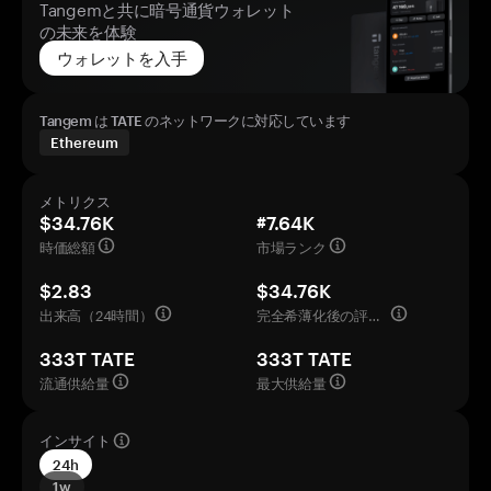
Tangemと共に暗号通貨ウォレット
の未来を体験
ウォレットを入手
Tangem は TATE のネットワークに対応しています
Ethereum
メトリクス
$34.76K
#7.64K
時価総額
市場ランク
$2.83
$34.76K
出来高（24時間）
完全希薄化後の評価額
333T TATE
333T TATE
流通供給量
最大供給量
インサイト
24h
1w