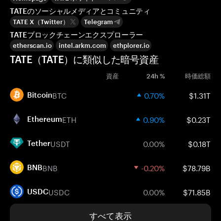
TATEのソーシャルメディアとコミュニティ
TATE X（Twitter）
Telegram
TATEブロックチェーンエクスプローラー
etherscan.io
intel.arkm.com
ethplorer.io
TATE（TATE）に類似した暗号資産
資産
24h %
時価総額
BTC
0.70%
$1.31T
Bitcoin
ETH
0.90%
$0.23T
Ethereum
USDT
0.00%
$0.18T
Tether
BNB
-0.20%
$78.79B
BNB
USDC
0.00%
$71.85B
USDC
すべて表示