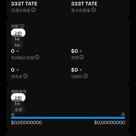
333T TATE
333T TATE
流通供應量
最大供應量
洞察
24h
1w
1m
0
$0
有經驗的買家
買壓
0
$0
持有者
流動性
價格表現
24h
1m
全部
低
高
$0,00000000
$0,00000000