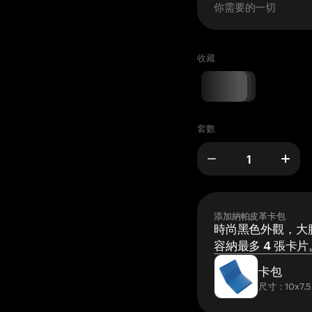
你需要的一切
收藏
套數
添加納帕皮革卡包
時尚黑色外觀，大膽
容納最多 4 張卡片
卡包
尺寸：10x7.5