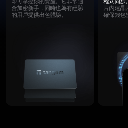
即可掌控你的資產。它非常適
程式同步
合加密新手，同時也為有經驗
片內建晶
的用戶提供出色體驗。
確保錢包