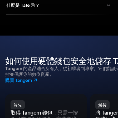
什麼是 Tate 幣？
如何使用硬體錢包安全地儲存 TA
Tangem 的產品適合所有人，從初學者到專家。它們能讓
控並保護你的數位資產。
購買 Tangem
首先
然後
取得 Tangem 錢包
，只需一按
將 Tan