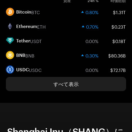
資産
24h %
時価総額
BTC
0.80%
$1.31T
Bitcoin
ETH
0.70%
$0.23T
Ethereum
USDT
0.00%
$0.18T
Tether
BNB
0.30%
$80.36B
BNB
USDC
0.00%
$72.17B
USDC
すべて表示
Shanghai Inu（SHANG）に