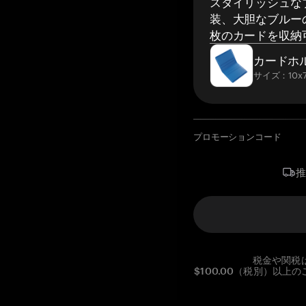
スタイリッシュな
装、大胆なブルーの
枚のカードを収納
カードホ
サイズ：10x7
プロモーションコード
税金や関税
$100.00（税別）以