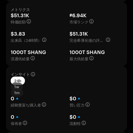
メトリクス
$51.31K
#6.94K
時価総額
市場ランク
$3.83
$51.31K
出来高（24時間）
完全希薄化後の評価額
1000T SHANG
1000T SHANG
流通供給量
最大供給量
インサイト
24h
1w
1m
0
$0
経験豊富な購入者
買い圧力
0
$0
保有者
流動性