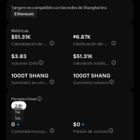
Tangem es compatible con las redes de Shanghai Inu
Ethereum
Métricas
$51.31K
#6.87K
Capitalización de mercado
Clasificación del mercado
$3.83
$51.31K
Volumen (24h)
Valoración totalmente diluida
1000T SHANG
1000T SHANG
Suministro en circulación
Suministro máximo
Perspectivas
24h
1w
1m
0
$0
Compradores experimentados
Presión de compra