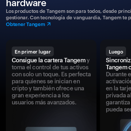
hardware
Los productos de Tangem son para todos, desde princip
gestionar. Con tecnología de vanguardia, Tangem te pe
Obtener Tangem
En primer lugar
Luego
Consigue la cartera Tangem
y
Sincroniza
toma el control de tus activos
Tangem c
con solo un toque. Es perfecta
Durante e
para quienes se inician en
activació
cripto y también ofrece una
en la tar
gran experiencia a los
privada a
usuarios más avanzados.
garantiza 
pueda se