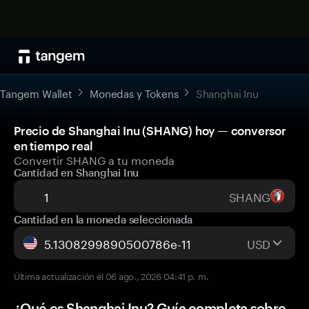
Tangem Wallet
Monedas y Tokens
Shanghai Inu
Precio de Shanghai Inu (SHANG) hoy — conversor
en tiempo real
Convertir SHANG a tu moneda
Cantidad en Shanghai Inu
SHANG
Cantidad en la moneda seleccionada
USD
Última actualización el 06 ago., 2026 04:41 p. m.
¿Qué es Shanghai Inu? Guía completa sobre