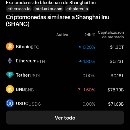
Exploradores de blockchain de Shanghai Inu
etherscan.io
intel.arkm.com
ethplorer.io
Criptomonedas similares a Shanghai Inu
(SHANG)
Capitalización
Activo
24h %
de mercado
BTC
0.20%
$1.30T
Bitcoin
ETH
1.80%
$0.23T
Ethereum
USDT
0.00%
$0.18T
Tether
BNB
-1.60%
$78.79B
BNB
USDC
0.00%
$71.69B
USDC
Ver todo