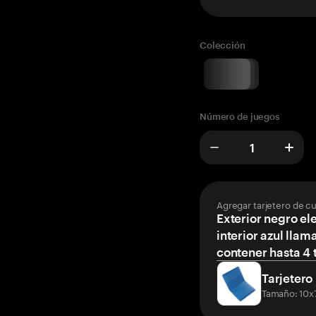
Colección
Número de juegos
Agregar tarjetero de c
Exterior negro el
interior azul llam
contener hasta 4 t
Tarjetero
Tamaño: 10x