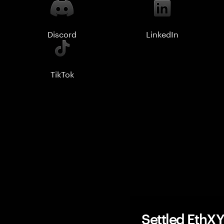
Discord
LinkedIn
TikTok
Settled Et