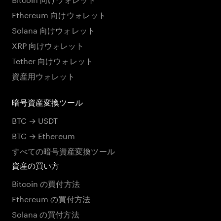
Ethereum 向けウォレット
Solana 向けウォレット
XRP 向けウォレット
Tether 向けウォレット
資産用ウォレット
暗号資産変換ツール
BTC → USDT
BTC → Ethereum
すべての暗号資産変換ツール
資産の買い方
Bitcoin の買付方法
Ethereum の買付方法
Solana の買付方法