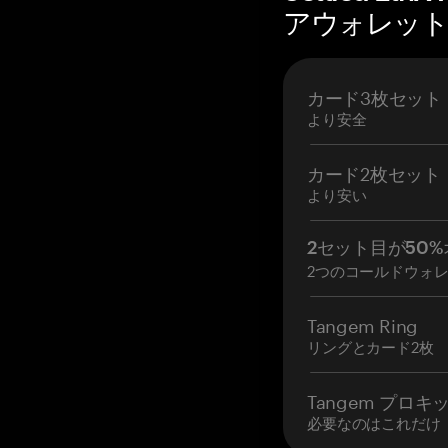
アウォレットを
カード3枚セット
より安全
カード2枚セット
より安い
2セット目が50%
2つのコールドウォ
Tangem Ring
リングとカード2枚
Tangem プロキ
必要なのはこれだけ