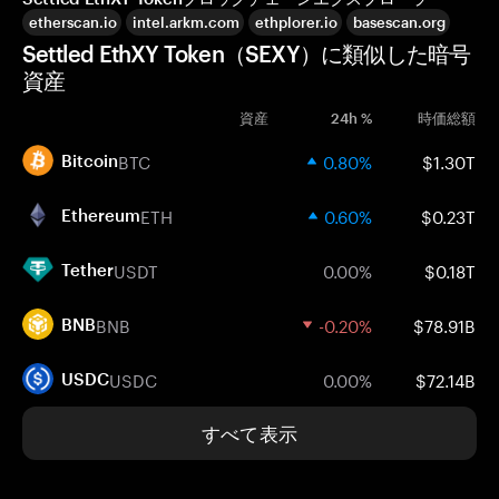
etherscan.io
intel.arkm.com
ethplorer.io
basescan.org
Settled EthXY Token（SEXY）に類似した暗号
資産
資産
24h %
時価総額
BTC
0.80%
$1.30T
Bitcoin
ETH
0.60%
$0.23T
Ethereum
USDT
0.00%
$0.18T
Tether
BNB
-0.20%
$78.91B
BNB
USDC
0.00%
$72.14B
USDC
すべて表示