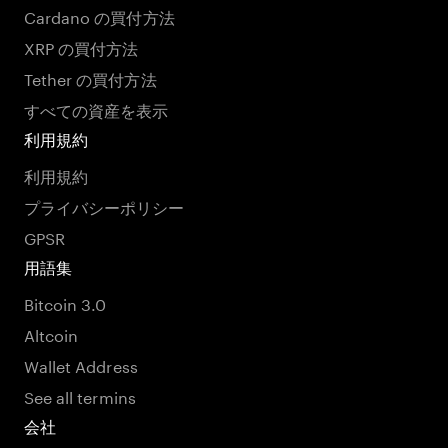
Cardano の買付方法
XRP の買付方法
Tether の買付方法
すべての資産を表示
利用規約
利用規約
プライバシーポリシー
GPSR
用語集
Bitcoin 3.0
Altcoin
Wallet Address
See all termins
会社