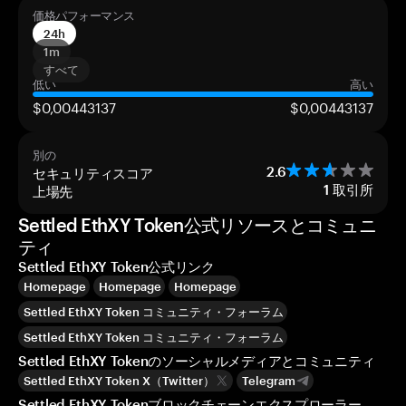
価格パフォーマンス
24h
1m
すべて
低い
高い
$0,00443137
$0,00443137
別の
セキュリティスコア
2.6
上場先
1
取引所
Settled EthXY Token公式リソースとコミュニ
ティ
Settled EthXY Token公式リンク
Homepage
Homepage
Homepage
Settled EthXY Token コミュニティ・フォーラム
Settled EthXY Token コミュニティ・フォーラム
Settled EthXY Tokenのソーシャルメディアとコミュニティ
Settled EthXY Token X（Twitter）
Telegram
Settled EthXY Tokenブロックチェーンエクスプローラー