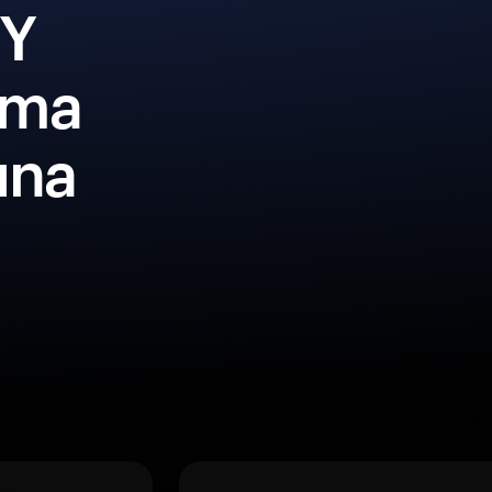
XY
rma
una