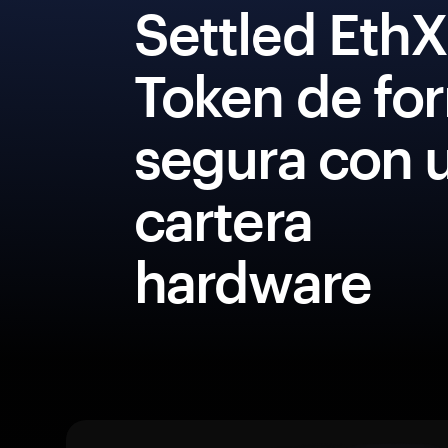
Settled Eth
Token de fo
segura con 
cartera
hardware