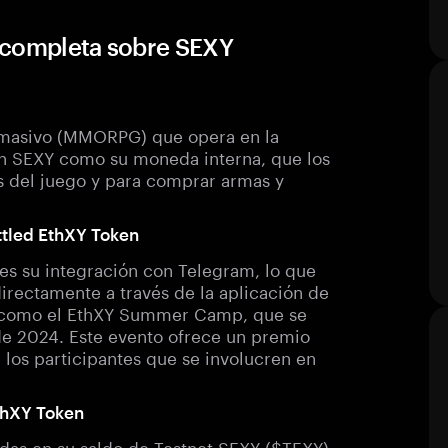
 completa sobre SEXY
r masivo (MMORPG) que opera en la
ken SEXY como su moneda interna, que los
 del juego y para comprar armas y
ttled EthXY Token
 es su integración con Telegram, lo que
directamente a través de la aplicación de
s como el EthXY Summer Camp, que se
 de 2024. Este evento ofrece un premio
los participantes que se involucren en
thXY Token
as en su saldo de Testnet SEXY ($TEXY).