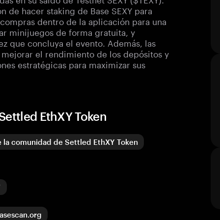
ión de hacer staking de Base SEXY para
r compras dentro de la aplicación para una
ar minijuegos de forma gratuita, y
vez que concluya el evento. Además, las
mejorar el rendimiento de los depósitos y
nes estratégicas para maximizar sus
 Settled EthXY Token
e la comunidad de Settled EthXY Token
asescan.org