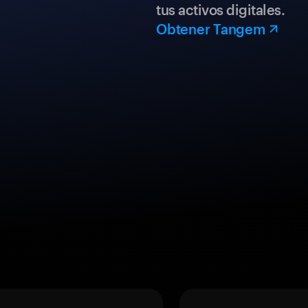
tus activos digitales.
Obtener Tangem