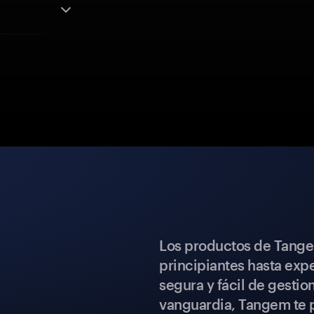
Los productos de Tange
principiantes hasta expe
segura y fácil de gestio
vanguardia, Tangem te p