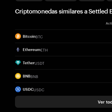
Criptomonedas similares a Settled 
Act
BTC
Bitcoin
ETH
Ethereum
USDT
Tether
BNB
BNB
USDC
USDC
Ver to