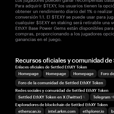
Para adquirir $TEXY, los usuarios tienen la opc
obtener un rendimiento diario del 1% o realiza
conversión 1:1. El $TEXY se puede usar para jug
cualquier $SEXY en staking será retirable una 
EthXY Base Power Gems están disponibles para 
compras, proporcionando a los jugadores opcio
ganancias en el juego.
Recursos oficiales y comunidad de
Enlaces oficiales de Settled EthXY Token
Homepage
Homepage
Homepage
Foro d
Foro de la comunidad de Settled EthXY Token
Redes sociales y comunidad de Settled EthXY Token
Settled EthXY Token en X (Twitter)
Telegram
Exploradores de blockchain de Settled EthXY Token
etherscan.io
intel.arkm.com
ethplorer.io
b