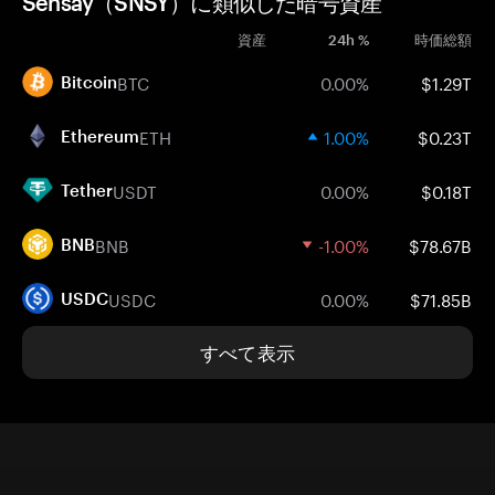
Sensay（SNSY）に類似した暗号資産
資産
24h %
時価総額
BTC
0.00%
$1.29T
Bitcoin
ETH
1.00%
$0.23T
Ethereum
USDT
0.00%
$0.18T
Tether
BNB
-1.00%
$78.67B
BNB
USDC
0.00%
$71.85B
USDC
すべて表示