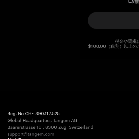
税金や関税
$100.00（税別）以
Reg. No CHE-390.112.525
Global Headquarters, Tangem AG
Baarerstrasse 10
,
6300 Zug
,
Switzerland
support@tangem.com