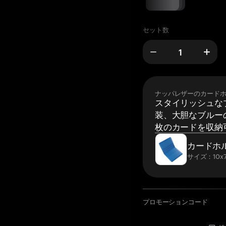
セット数
ナッパレザーのカード
スタイリッシュな
装、大胆なブルーの
枚のカードを収納
カードホ
サイズ：10x7
プロモーションコード