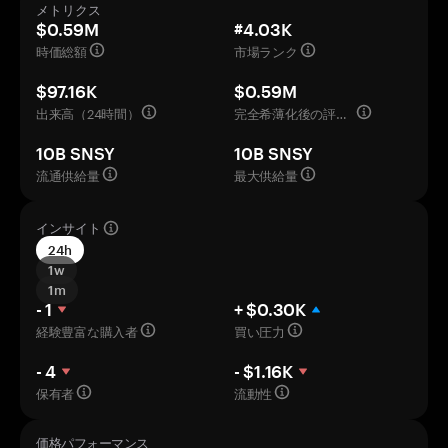
メトリクス
$0.59M
#4.03K
時価総額
市場ランク
$97.16K
$0.59M
出来高（24時間）
完全希薄化後の評価額
10B SNSY
10B SNSY
流通供給量
最大供給量
インサイト
24h
1w
1m
- 1
+ $0.30K
経験豊富な購入者
買い圧力
- 4
- $1.16K
保有者
流動性
価格パフォーマンス