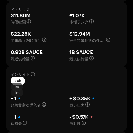
メトリクス
$11.86M
#1.07K
時価総額
市場ランク
$22.28K
$12.94M
出来高（24時間）
完全希薄化後の評価額
0.92B SAUCE
1B SAUCE
流通供給量
最大供給量
インサイト
24h
1w
1m
+ 1
+ $0.85K
経験豊富な購入者
買い圧力
+ 1
- $0.57K
保有者
流動性