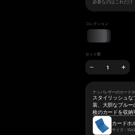
必要なのはこれだけ
コレクション
セット数
ナッパレザーのカード
スタイリッシュな
装、大胆なブルーの
枚のカードを収納
カードホ
サイズ：10x7