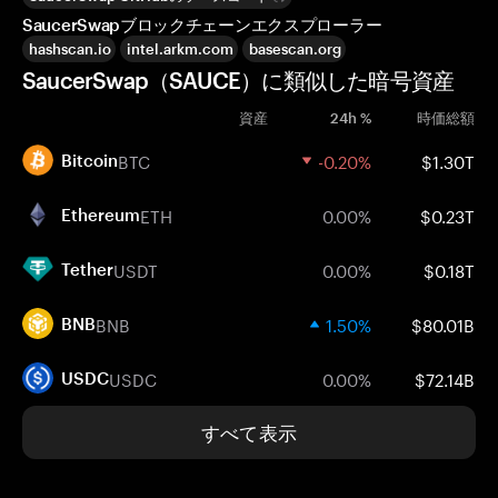
SaucerSwapブロックチェーンエクスプローラー
hashscan.io
intel.arkm.com
basescan.org
SaucerSwap（SAUCE）に類似した暗号資産
資産
24h %
時価総額
BTC
-0.20%
$1.30T
Bitcoin
ETH
0.00%
$0.23T
Ethereum
USDT
0.00%
$0.18T
Tether
BNB
1.50%
$80.01B
BNB
USDC
0.00%
$72.14B
USDC
すべて表示