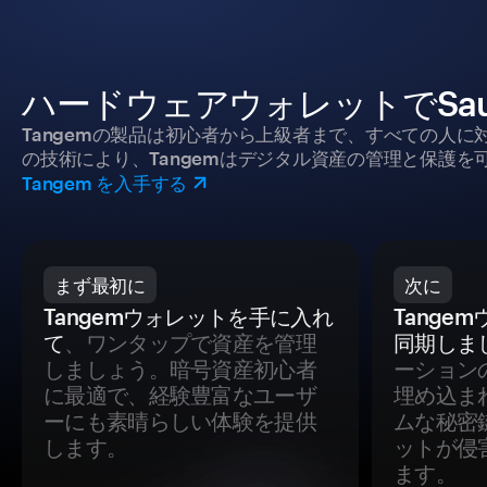
ハードウェアウォレットでSau
Tangemの製品は初心者から上級者まで、すべての人
の技術により、Tangemはデジタル資産の管理と保護を
Tangem を入手する
まず最初に
次に
Tangemウォレットを手に入れ
Tange
て
、ワンタップで資産を管理
同期しま
しましょう。暗号資産初心者
ーション
に最適で、経験豊富なユーザ
埋め込ま
ーにも素晴らしい体験を提供
ムな秘密
します。
ットが侵
ます。