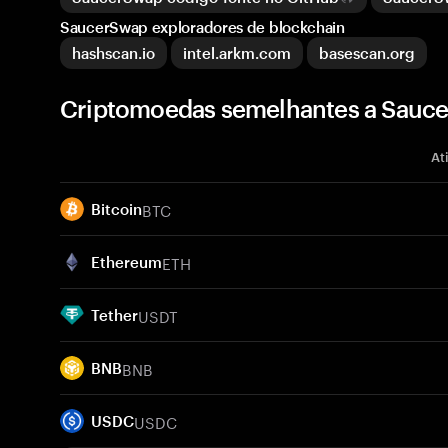
SaucerSwap exploradores de blockchain
hashscan.io
intel.arkm.com
basescan.org
Criptomoedas semelhantes a Sauc
At
BTC
Bitcoin
ETH
Ethereum
USDT
Tether
BNB
BNB
USDC
USDC