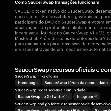
Como SaucerSwap transações funcionam
SAUCE, o token nativo do SaucerSwap, desemp
ecossistema. Ele possibilita a governança, per
participem do DAO do SaucerSwap e votem em 
atualizações do protocolo e alinhamentos de 
incentivar a liquidez no SaucerSwap V1 e V2, g
Masterchef. Além disso, os detentores de SAUC
para ganhar uma parte das taxas de negociaçã
emissões através de um mecanismo automatiz
SaucerSwap recursos oficiais e c
SaucerSwap links oficiais
Homepage
SaucerSwap fórum da comunidade
SaucerSwap redes sociais e comunidade
SaucerSwap no X (Twitter)
Telegram
SaucerSwap código-fonte e repositórios de desenvolve
SaucerSwap código-fonte no GitHub
SaucerSw