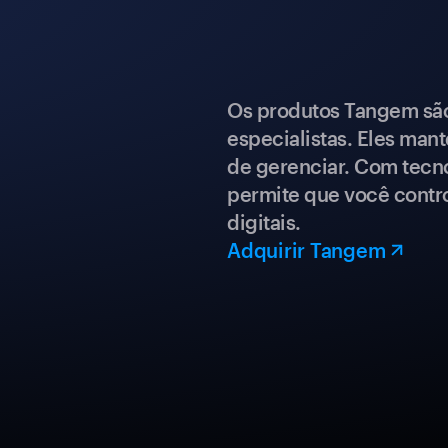
Os produtos Tangem são 
especialistas. Eles mant
de gerenciar. Com tecn
permite que você contro
digitais.
Adquirir Tangem