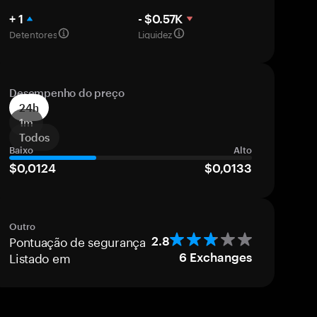
+ 1
- $0.57K
Detentores
Liquidez
Desempenho do preço
24h
1m
Todos
Baixo
Alto
$0,0124
$0,0133
Outro
Pontuação de segurança
2.8
Listado em
6
Exchanges