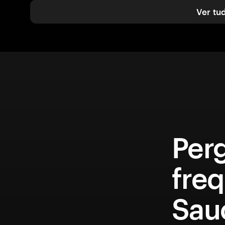
Ver tu
Per
fre
Sau