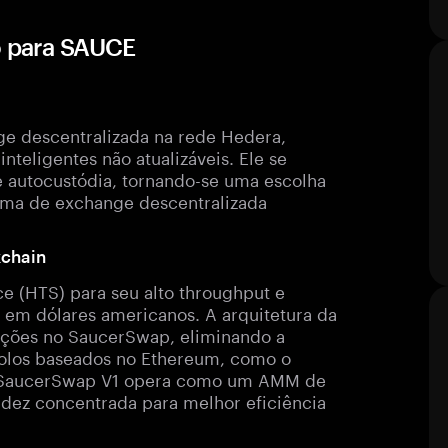
 para SAUCE
ge descentralizada na rede Hedera,
teligentes não atualizáveis. Ele se
e autocustódia, tornando-se uma escolha
rma de exchange descentralizada
kchain
e (HTS) para seu alto throughput e
 em dólares americanos. A arquitetura da
ações no SaucerSwap, eliminando a
colos baseados no Ethereum, como o
 o SaucerSwap V1 opera como um AMM de
idez concentrada para melhor eficiência