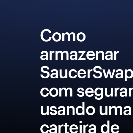
Como
armazenar
SaucerSwa
com segura
usando uma
carteira de