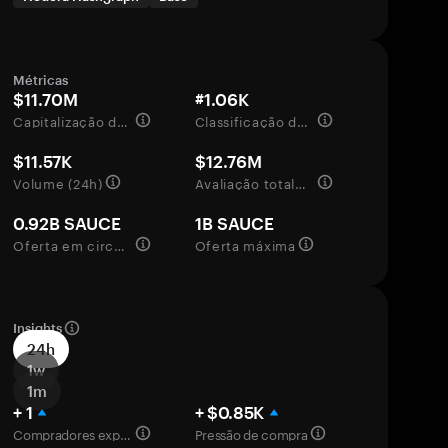
Métricas
$11.70M
#1.06K
Capitalização de mercado
Classificação de mercado
$11.57K
$12.76M
Volume (24h)
Avaliação totalmente diluída
0.92B SAUCE
1B SAUCE
Oferta em circulação
Oferta máxima
Insights
24h
1w
1m
+ 1
+ $0.85K
Compradores experientes
Pressão de compra