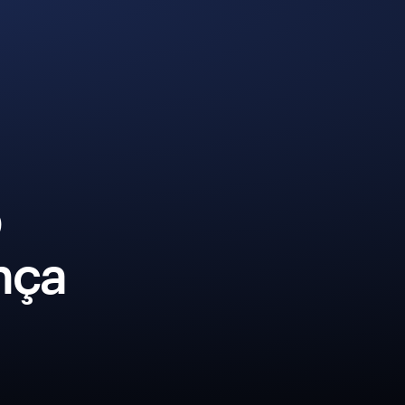
p
nça