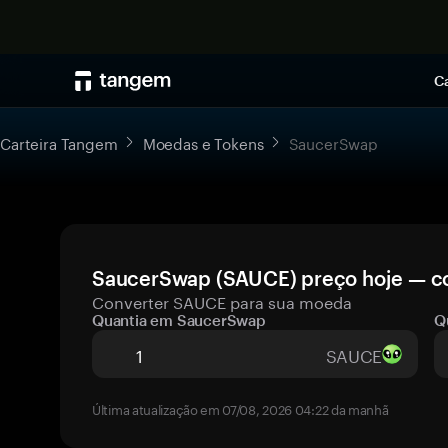
Ca
Carteira Tangem
Moedas e Tokens
SaucerSwap
SaucerSwap (SAUCE) preço hoje — co
Converter SAUCE para sua moeda
Quantia em SaucerSwap
Q
SAUCE
Última atualização em 07/08, 2026 04:22 da manhã