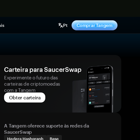
gora
is
Pt
Comprar Tangem
Carteira para SaucerSwap
Experimente o futuro das
carteiras de criptomoedas
com a Tangem
Obter carteira
A Tangem oferece suporte às redes da
SaucerSwap
Hedera Hashgraph
Base