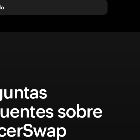
do
guntas
quentes sobre
cerSwap