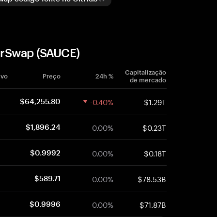
erSwap (SAUCE)
Capitalização
ivo
Preço
24h %
de mercado
-0.40%
$1.29T
$64,255.80
0.00%
$0.23T
$1,896.24
0.00%
$0.18T
$0.9992
0.00%
$78.53B
$589.71
0.00%
$71.87B
$0.9996