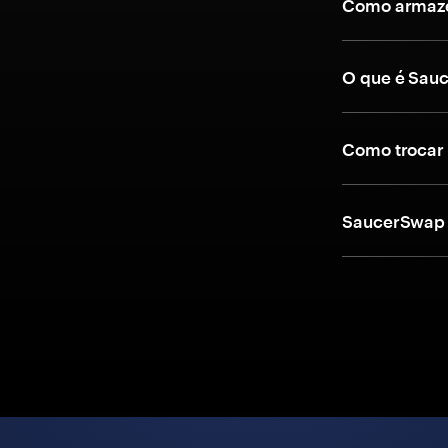
Como armaze
O que é Sau
Como trocar
SaucerSwap 