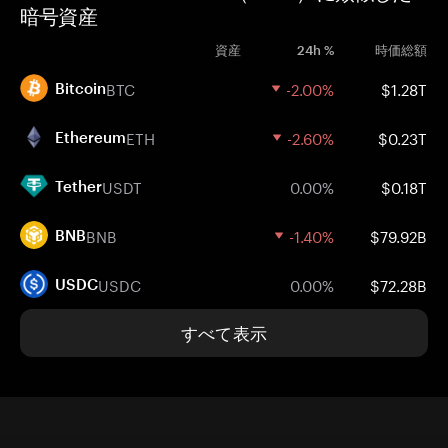
暗号資産
資産
24h %
時価総額
BTC
-2.00%
$1.28T
Bitcoin
ETH
-2.60%
$0.23T
Ethereum
USDT
0.00%
$0.18T
Tether
BNB
-1.40%
$79.92B
BNB
USDC
0.00%
$72.28B
USDC
すべて表示