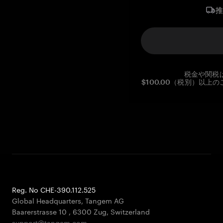
税金や関税
$100.00（税別）以
Reg. No CHE-390.112.525
Global Headquarters, Tangem AG
Baarerstrasse 10
,
6300 Zug
,
Switzerland
support@tangem.com