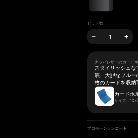
セット数
ナッパレザーのカード
スタイリッシュな
装、大胆なブルーの
枚のカードを収納
カードホ
サイズ：10x7
プロモーションコード