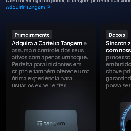
Com tecnologia de ponta, a Tangem permite que você co
Adquirir Tangem
Primeiramente
Depois
Adquira a Carteira Tangem
e
Sincroniz
assuma o controle dos seus
com noss
ativos com apenas um toque.
processo 
Perfeita para iniciantes em
embutido
cripto e também oferece uma
chave pri
ótima experiência para
garantind
usuários experientes.
possa se