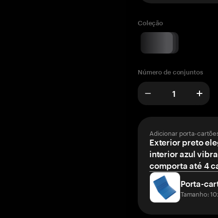
Coleção
Número de conjuntos
Adicionar porta-cartõe
Exterior preto el
interior azul vibr
comporta até 4 c
Porta-car
Tamanho: 10