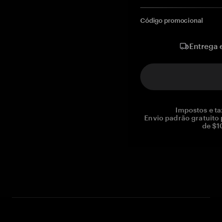
Código promocional
Entrega 
Impostos e ta
Envio padrão gratuito
de $1