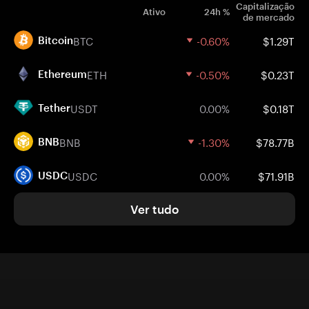
Capitalização
Ativo
24h %
de mercado
BTC
-0.60%
$1.29T
Bitcoin
ETH
-0.50%
$0.23T
Ethereum
USDT
0.00%
$0.18T
Tether
BNB
-1.30%
$78.77B
BNB
USDC
0.00%
$71.91B
USDC
Ver tudo