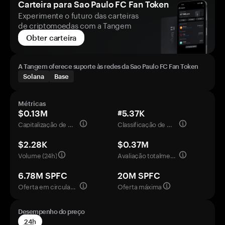
Carteira para Sao Paulo FC Fan Token
Experimente o futuro das carteiras
de criptomoedas com a Tangem
Obter carteira
A Tangem oferece suporte às redes da Sao Paulo FC Fan Token
Solana
Base
Métricas
$0.13M
#5.37K
Capitalização de mercado
Classificação de mercado
$2.28K
$0.37M
Volume (24h)
Avaliação totalmente diluída
6.78M SPFC
20M SPFC
Oferta em circulação
Oferta máxima
Desempenho do preço
24h