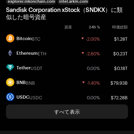
explorer.inkonchain.com
intel.arkm.com
Sandisk Corporation xStock（SNDKX）に類
似した暗号資産
資産
24h %
時価総額
BTC
-2.00%
$1.28T
Bitcoin
ETH
-2.60%
$0.23T
Ethereum
USDT
0.00%
$0.18T
Tether
BNB
-1.40%
$79.93B
BNB
USDC
0.00%
$72.28B
USDC
すべて表示