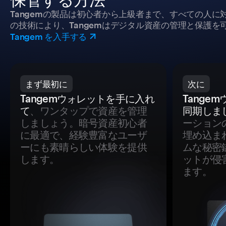
Tangemの製品は初心者から上級者まで、すべての人
の技術により、Tangemはデジタル資産の管理と保護を
Tangem を入手する
まず最初に
次に
Tangemウォレットを手に入れ
Tange
て
、ワンタップで資産を管理
同期しま
しましょう。暗号資産初心者
ーション
に最適で、経験豊富なユーザ
埋め込ま
ーにも素晴らしい体験を提供
ムな秘密
します。
ットが侵
ます。