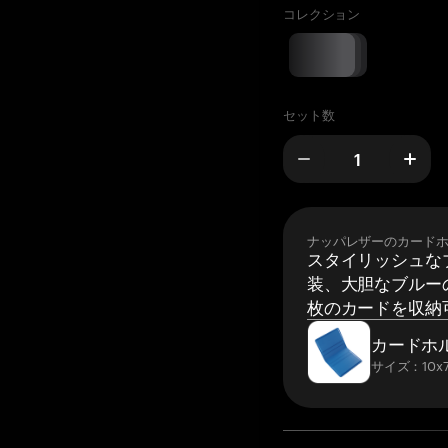
コレクション
セット数
ナッパレザーのカード
スタイリッシュな
装、大胆なブルーの
枚のカードを収納
カードホ
サイズ：10x7