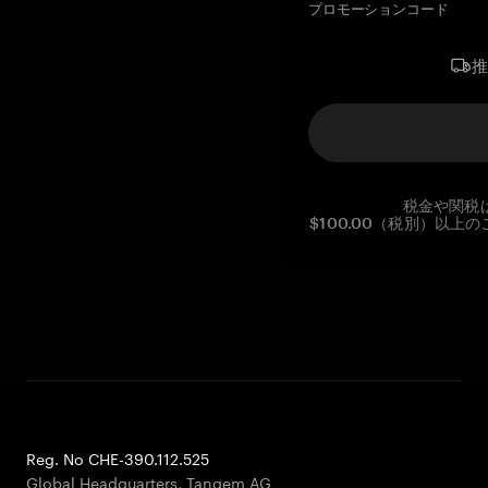
プロモーションコード
税金や関税
$100.00（税別）以
Reg. No CHE-390.112.525
Global Headquarters, Tangem AG