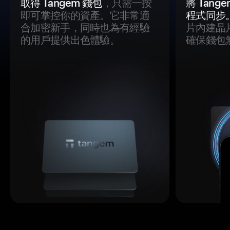
取得 Tangem 錢包
，只需一按
將 Tan
即可掌控你的資產。它非常適
程式同步
合加密新手，同時也為有經驗
片內建晶
的用戶提供出色體驗。
確保錢包