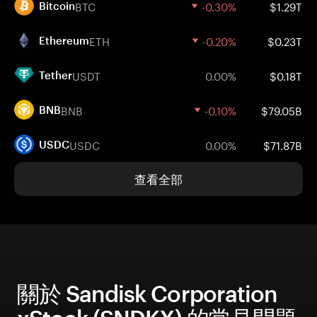
BTC
-0.30%
$1.29T
Bitcoin
ETH
-0.20%
$0.23T
Ethereum
USDT
0.00%
$0.18T
Tether
BNB
-0.10%
$79.05B
BNB
USDC
0.00%
$71.87B
USDC
查看全部
關於 Sandisk Corporation