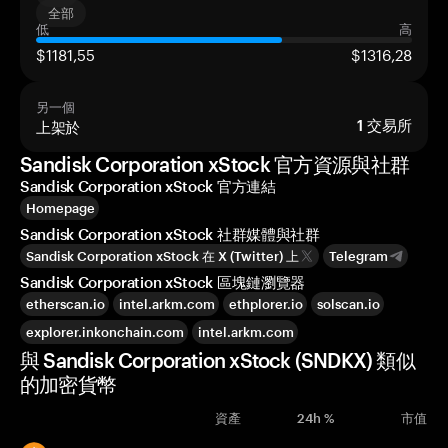
全部
低
高
$1181,55
$1316,28
另一個
上架於
1
交易所
Sandisk Corporation xStock 官方資源與社群
Sandisk Corporation xStock 官方連結
Homepage
Sandisk Corporation xStock 社群媒體與社群
Sandisk Corporation xStock 在 X (Twitter) 上
Telegram
Sandisk Corporation xStock 區塊鏈瀏覽器
etherscan.io
intel.arkm.com
ethplorer.io
solscan.io
explorer.inkonchain.com
intel.arkm.com
與 Sandisk Corporation xStock (SNDKX) 類似
的加密貨幣
資產
24h %
市值