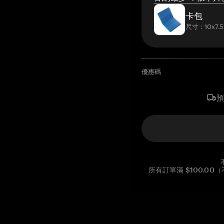
卡包
尺寸：10x7.5
優惠碼
所有訂單滿 $100.0