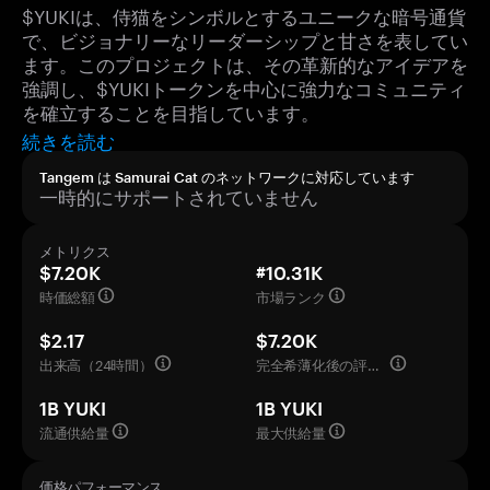
$YUKIは、侍猫をシンボルとするユニークな暗号通貨
で、ビジョナリーなリーダーシップと甘さを表してい
ます。このプロジェクトは、その革新的なアイデアを
強調し、$YUKIトークンを中心に強力なコミュニティ
を確立することを目指しています。
続きを読む
Tangem は Samurai Cat のネットワークに対応しています
一時的にサポートされていません
メトリクス
$7.20K
#10.31K
時価総額
市場ランク
$2.17
$7.20K
出来高（24時間）
完全希薄化後の評価額
1B YUKI
1B YUKI
流通供給量
最大供給量
価格パフォーマンス