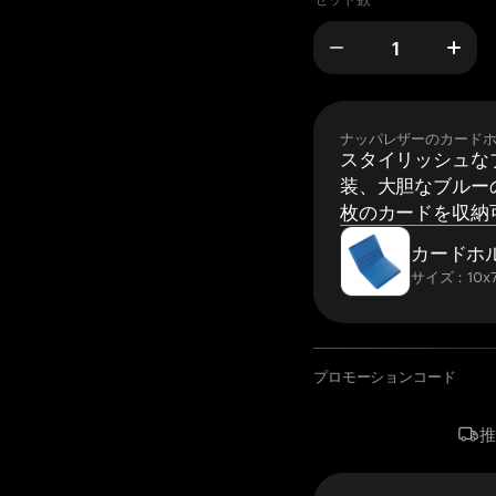
ナッパレザーのカード
スタイリッシュな
装、大胆なブルーの
枚のカードを収納
カードホ
サイズ：10x7
プロモーションコード