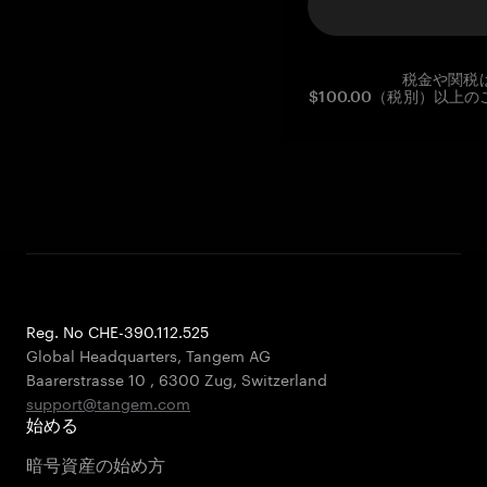
税金や関税
$100.00（税別）以
Reg. No CHE-390.112.525
Global Headquarters, Tangem AG
Baarerstrasse 10
,
6300 Zug
,
Switzerland
support@tangem.com
始める
暗号資産の始め方