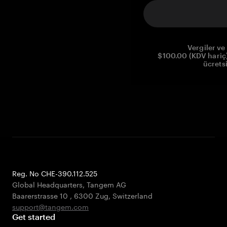
Vergiler ve 
$100.00 (KDV hariç)
ücrets
Reg. No CHE-390.112.525
Global Headquarters, Tangem AG
Baarerstrasse 10
,
6300 Zug
,
Switzerland
support@tangem.com
Get started