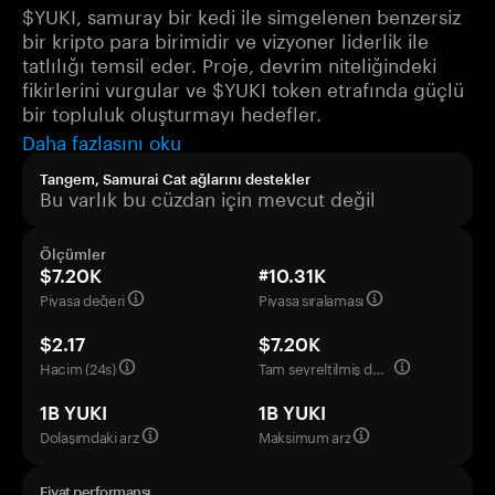
$YUKI, samuray bir kedi ile simgelenen benzersiz
bir kripto para birimidir ve vizyoner liderlik ile
tatlılığı temsil eder. Proje, devrim niteliğindeki
fikirlerini vurgular ve $YUKI token etrafında güçlü
bir topluluk oluşturmayı hedefler.
Daha fazlasını oku
Tangem, Samurai Cat ağlarını destekler
Bu varlık bu cüzdan için mevcut değil
Ölçümler
$7.20K
#10.31K
Piyasa değeri
Piyasa sıralaması
$2.17
$7.20K
Hacim (24s)
Tam seyreltilmiş değerleme
1B YUKI
1B YUKI
Dolaşımdaki arz
Maksimum arz
Fiyat performansı