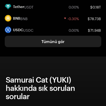
USDT
0.00%
$0.18T
Tether
BNB
-0.30%
$78.73B
BNB
USDC
0.00%
$71.94B
USDC
Tümünü gör
Samurai Cat (YUKI)
hakkında sık sorulan
sorular