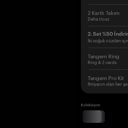
2 Kartlı Takım
Daha Ucuz
2. Set %50 İndiri
İki soğuk cüzdan içi
Tangem Ring
Ring & 2 cards
Tangem Pro Kit
İhtiyacın olan her şe
Koleksiyon