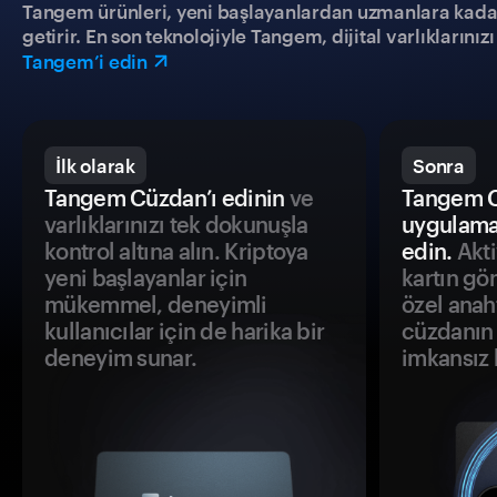
Tangem ürünleri, yeni başlayanlardan uzmanlara kadar h
getirir. En son teknolojiyle Tangem, dijital varlıklarını
Tangem’i edin
İlk olarak
Sonra
Tangem Cüzdan’ı edinin
ve
Tangem C
varlıklarınızı tek dokunuşla
uygulama
kontrol altına alın. Kriptoya
edin.
Akti
yeni başlayanlar için
kartın gö
mükemmel, deneyimli
özel anah
kullanıcılar için de harika bir
cüzdanın 
deneyim sunar.
imkansız h