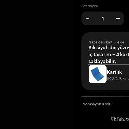
Set sayısı
Napa deri kartlık ekle
Şık siyah dış yüze
iç tasarım – 4 kar
saklayabilir.
Kartlık
Boyut: 10x7
Promosyon Kodu
Tah. t