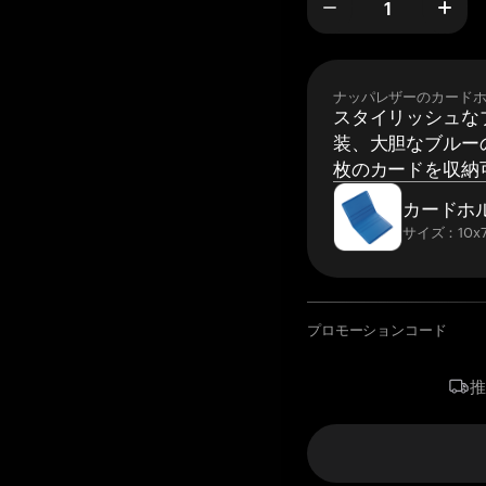
ナッパレザーのカード
スタイリッシュな
装、大胆なブルーの
枚のカードを収納
カードホ
サイズ：10x7
プロモーションコード