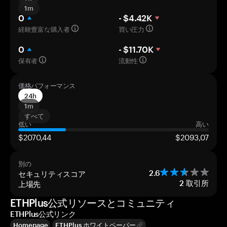
1m
0
- $4.42K
経験豊富な購入者
買い圧力
0
- $11.70K
保有者
流動性
価格パフォーマンス
24h
1m
すべて
低い
高い
$2070,44
$2093,07
別の
セキュリティスコア
2.6
上場先
2
取引所
ETHPlus公式リソースとコミュニティ
ETHPlus公式リンク
Homepage
ETHPlus ホワイトペーパー