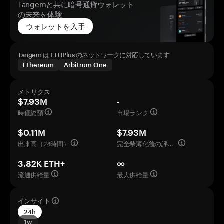
Tangemと共に暗号通貨ウォレット
の未来を体験
ウォレットを入手
Tangem は ETHPlus のネットワークに対応しています
Ethereum
Arbitrum One
メトリクス
$7.93M
-
時価総額
市場ランク
$0.11M
$7.93M
出来高（24時間）
完全希薄化後の評価額
3.82K ETH+
∞
流通供給量
最大供給量
インサイト
24h
1w