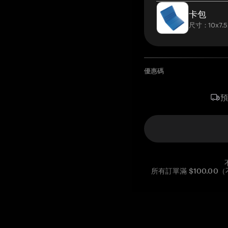
卡包
尺寸：10x7.5
優惠碼
所有訂單滿 $100.0