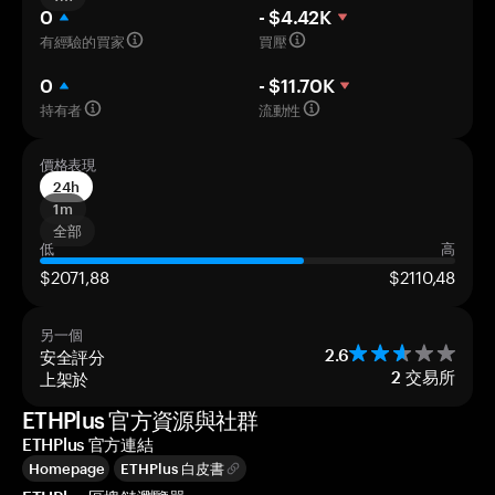
0
- $4.42K
有經驗的買家
買壓
0
- $11.70K
持有者
流動性
價格表現
24h
1m
全部
低
高
$2071,88
$2110,48
另一個
安全評分
2.6
上架於
2
交易所
ETHPlus 官方資源與社群
ETHPlus 官方連結
Homepage
ETHPlus 白皮書