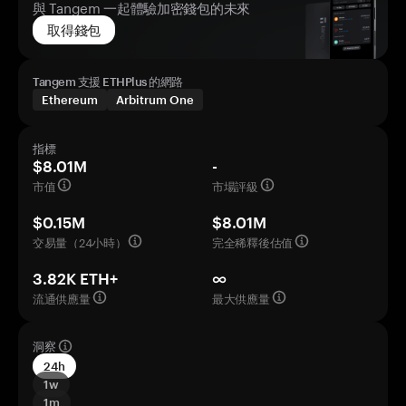
與 Tangem 一起體驗加密錢包的未來
取得錢包
Tangem 支援 ETHPlus 的網路
Ethereum
Arbitrum One
指標
$8.01M
-
市值
市場評級
$0.15M
$8.01M
交易量（24小時）
完全稀釋後估值
3.82K ETH+
∞
流通供應量
最大供應量
洞察
24h
1w
1m