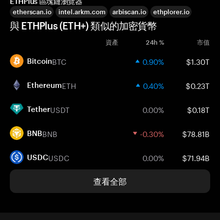
ETHPlus 區塊鏈瀏覽器
etherscan.io
intel.arkm.com
arbiscan.io
ethplorer.io
與 ETHPlus (ETH+) 類似的加密貨幣
資產
24h %
市值
BTC
0.90%
$1.30T
Bitcoin
ETH
0.40%
$0.23T
Ethereum
USDT
0.00%
$0.18T
Tether
BNB
-0.30%
$78.81B
BNB
USDC
0.00%
$71.94B
USDC
查看全部