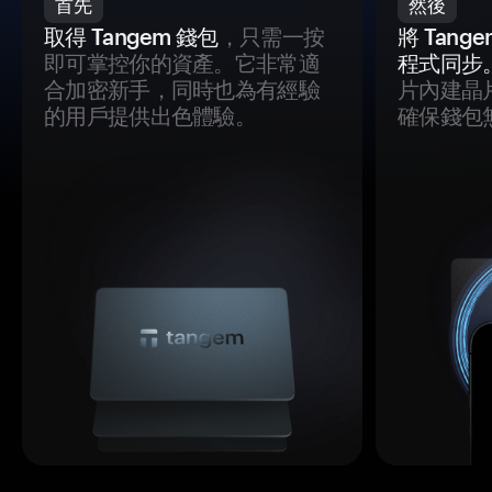
首先
然後
取得 Tangem 錢包
，只需一按
將 Tan
即可掌控你的資產。它非常適
程式同步
合加密新手，同時也為有經驗
片內建晶
的用戶提供出色體驗。
確保錢包