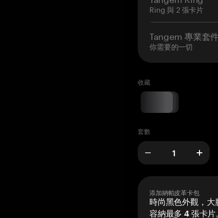
Ring 與 2 張卡片
Tangem 專業套
你需要的一切
收藏
套數
添加納帕皮革卡包
時尚黑色外觀，大膽
容納最多 4 張卡片