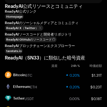
ReadyAI公式リソースとコミュニティ
ReadyAI公式リンク
Homepage
ReadyAIのソーシャルメディアとコミュニティ
ReadyAI X（Twitter）
ReadyAIソースコードと開発者リポジトリ
ReadyAI GitHubのソースコード
ReadyAIブロックチェーンエクスプローラー
taostats.io
ReadyAI（SN33）に類似した暗号資産
資産
24h %
時価総額
BTC
0.20%
$1.31T
Bitcoin
ETH
0.20%
$0.23T
Ethereum
USDT
0.00%
$0.18T
Tether