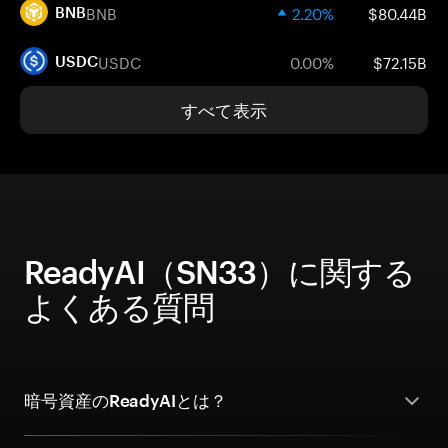
BNB
2.20%
$80.44B
BNB
USDC
0.00%
$72.15B
USDC
すべて表示
ReadyAI（SN33）に関する
よくある質問
暗号資産のReadyAIとは？