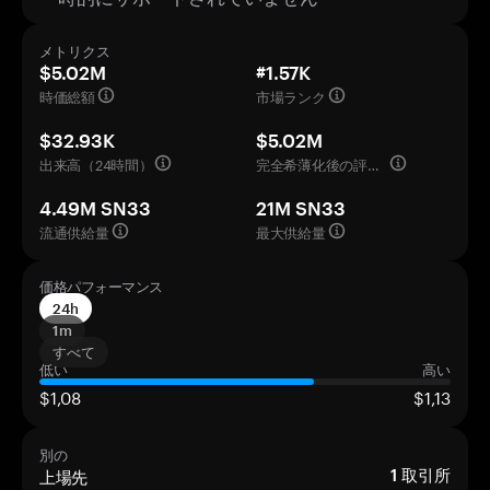
メトリクス
$5.02M
#1.57K
時価総額
市場ランク
$32.93K
$5.02M
出来高（24時間）
完全希薄化後の評価額
4.49M SN33
21M SN33
流通供給量
最大供給量
価格パフォーマンス
24h
1m
すべて
低い
高い
$1,08
$1,13
別の
上場先
1
取引所