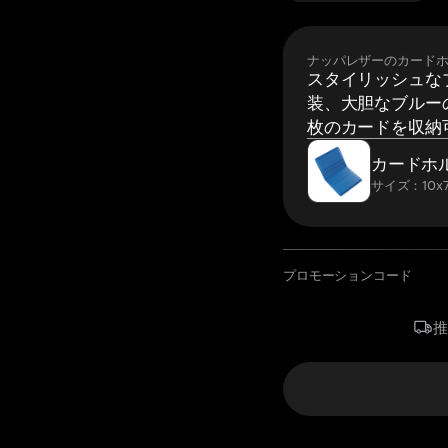
ナッパレザーのカード
スタイリッシュな
装、大胆なブルーの
枚のカードを収納
カードホ
サイズ：10x7
プロモーションコード