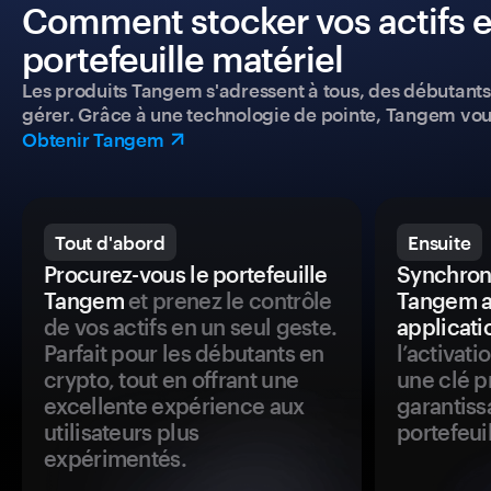
Comment stocker vos actifs e
portefeuille matériel
Les produits Tangem s'adressent à tous, des débutants a
gérer. Grâce à une technologie de pointe, Tangem vou
Obtenir Tangem
Tout d'abord
Ensuite
Procurez-vous le portefeuille
Synchroni
Tangem
et prenez le contrôle
Tangem a
de vos actifs en un seul geste.
applicati
Parfait pour les débutants en
l’activat
crypto, tout en offrant une
une clé p
excellente expérience aux
garantiss
utilisateurs plus
portefeuil
expérimentés.