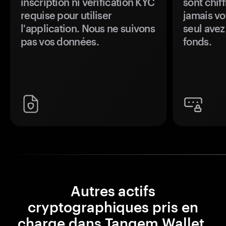
inscription ni vérification KYC
sont chiff
requise pour utiliser
jamais vo
l'application. Nous ne suivons
seul avez
pas vos données.
fonds.
Autres actifs
cryptographiques pris en
charge dans Tangem Wallet.