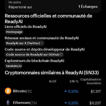
Un autre
Répertorié sur
1
Échanges
Ressources officielles et communauté de
ReadyAI
Liens officiels de ReadyAI
Homepage
Réseaux sociaux et communauté de ReadyAI
ReadyAI sur X (Twitter)
Code source et dépôts développeur de ReadyAI
Code source de ReadyAI sur GitHub
Explorateurs de blockchain ReadyAI
taostats.io
Cryptomonnaies similaires à ReadyAI (SN33)
Capitalisation
Actif
24h %
boursière
BTC
0.30%
$1.31T
Bitcoin
ETH
0.20%
$0.23T
Ethereum