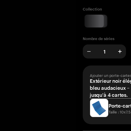
Collection
Nombre de séries
Ajouter un porte-carte
Extérieur noir élé
bleu audacieux – 
jusqu'à 4 cartes.
Porte-car
Taille : 10x7