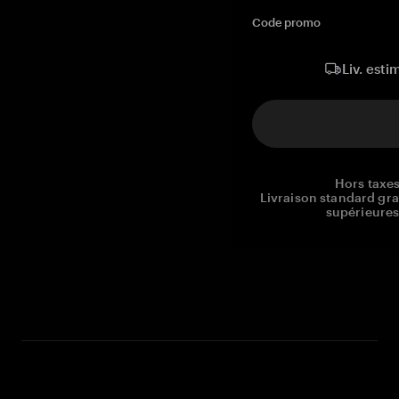
Code promo
Liv. esti
Hors taxes
Livraison standard gr
supérieures