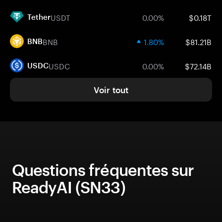
USDT
0.00%
$0.18T
Tether
BNB
1.80%
$81.21B
BNB
USDC
0.00%
$72.14B
USDC
Voir tout
Questions fréquentes sur
ReadyAI (SN33)