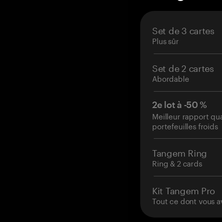
Set de 3 cartes
Plus sûr
Set de 2 cartes
Abordable
2e lot à -50 %
Meilleur rapport qu
portefeuilles froids
Tangem Ring
Ring & 2 cards
Kit Tangem Pro
Tout ce dont vous a