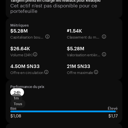
Tangem prend en charge les réseaux pour ReadyAI
Cet actif n’est pas disponible pour ce
portefeuille
Métriques
$5.28M
#1.54K
Capitalisation boursière
Classement du marché
$26.64K
$5.28M
Volume (24h)
Valorisation entièrement diluée
4.50M SN33
21M SN33
Offre en circulation
Offre maximale
Performance du prix
24h
1m
Tous
Bas
Élevé
$1,08
$1,17